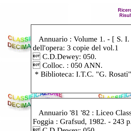
Ricer
Risul
Annuario : Volume 1. - [ S. I. : 
dell'opera: 3 copie del vol.1
 C.D.Dewey: 050.
 Colloc. : 050 ANN.
* Biblioteca: I.T.C. "G. Rosati
Annuario '81 '82 : Liceo Class
Foggia : Grafsud, 1982. - 243 p
 C.D.Dewey: 050.