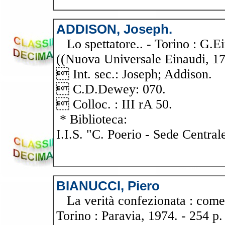
ADDISON, Joseph.
Lo spettatore.. - Torino : G.Ei
((Nuova Universale Einaudi, 178
 Int. sec.: Joseph; Addison.
 C.D.Dewey: 070.
 Colloc. : III rA 50.
* Biblioteca:
I.I.S. "C. Poerio - Sede Central
BIANUCCI, Piero
La verità confezionata : come l
Torino : Paravia, 1974. - 254 p. :