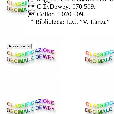
 C.D.Dewey: 070.509.
 Colloc. : 070.509.
* Biblioteca: L.C. "V. Lanza"