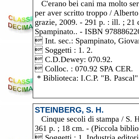
C'erano bei cani ma molto seri 
per aver scritto troppo / Albert
grazie, 2009. - 291 p. : ill. ; 2
Spampinato.. - ISBN 978886220
 Int. sec.: Spampinato, Giova
 Soggetti : 1. 2.
 C.D.Dewey: 070.92.
 Colloc. : 070.92 SPA CER.
* Biblioteca: I.C.P. "B. Pascal"
STEINBERG, S. H.
Cinque secoli di stampa / S. H.
361 p. ; 18 cm. - (Piccola biblio
 Soggetti : 1. Industria editoria