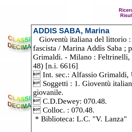
Ricer
Risul
ADDIS SABA, Marina
Gioventù italiana del littorio :
fascista / Marina Addis Saba ; 
Grimaldi. - Milano : Feltrinelli, 
48) [n.i. 6616]
 Int. sec.: Alfassio Grimaldi,
 Soggetti : 1. Gioventù italiana
giovanile.
 C.D.Dewey: 070.48.
 Colloc. : 070.48.
* Biblioteca: L.C. "V. Lanza"