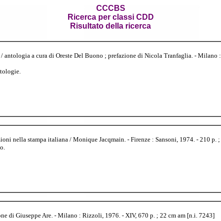
CCCBS
Ricerca per classi CDD
Risultato della ricerca
mo / antologia a cura di Oreste Del Buono ; prefazione di Nicola Tranfaglia. - Milano :
tologie.
ioni nella stampa italiana / Monique Jacqmain. - Firenze : Sansoni, 1974. - 210 p. ; 
o.
one di Giuseppe Are. - Milano : Rizzoli, 1976. - XIV, 670 p. ; 22 cm am [n.i. 7243]