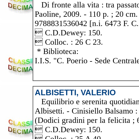
Di fronte alla vita : tra passato
Paoline, 2009. - 110 p. ; 20 cm.
9788831536042 [n.i. 6473 F. C.
 C.D.Dewey: 150.
 Colloc. : 26 C 23.
* Biblioteca:
I.I.S. "C. Poerio - Sede Central
ALBISETTI, VALERIO
Equilibrio e serenita quotidiana
Albisetti. - Cinisiello Balsamo :
(Dodici gradini per la felicita ; 
 C.D.Dewey: 150.
 Colloc. : 25 A 40.