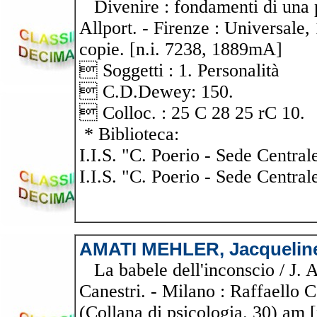
Divenire : fondamenti di una p
Allport. - Firenze : Universale,
copie. [n.i. 7238, 1889mA]
 Soggetti : 1. Personalità
 C.D.Dewey: 150.
 Colloc. : 25 C 28 25 rC 10.
* Biblioteca:
I.I.S. "C. Poerio - Sede Central
I.I.S. "C. Poerio - Sede Central
AMATI MEHLER, Jacquelin
La babele dell'inconscio / J. A
Canestri. - Milano : Raffaello C
(Collana di psicologia. 30) am [