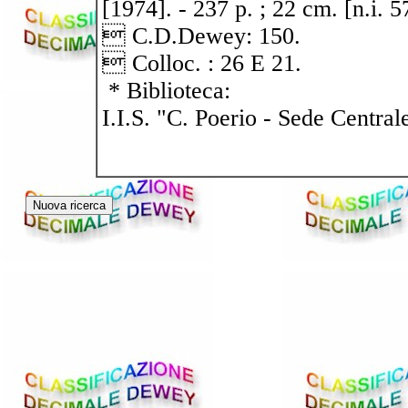
[1974]. - 237 p. ; 22 cm. [n.i. 5
 C.D.Dewey: 150.
 Colloc. : 26 E 21.
* Biblioteca:
I.I.S. "C. Poerio - Sede Central