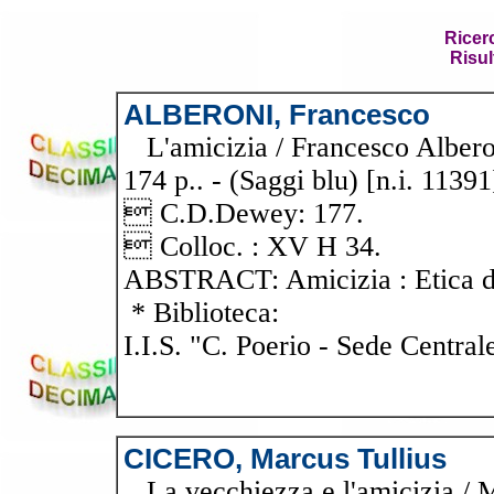
Ricer
Risul
ALBERONI, Francesco
L'amicizia / Francesco Alberoni
174 p.. - (Saggi blu) [n.i. 11391
 C.D.Dewey: 177.
 Colloc. : XV H 34.
ABSTRACT: Amicizia : Etica del
* Biblioteca:
I.I.S. "C. Poerio - Sede Central
CICERO, Marcus Tullius
La vecchiezza e l'amicizia / M