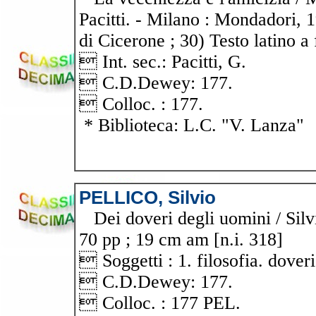
Pacitti. - Milano : Mondadori, 1
di Cicerone ; 30) Testo latino a 
 Int. sec.: Pacitti, G.
 C.D.Dewey: 177.
 Colloc. : 177.
* Biblioteca: L.C. "V. Lanza"
PELLICO, Silvio
Dei doveri degli uomini / Silvio
70 pp ; 19 cm am [n.i. 318]
 Soggetti : 1. filosofia. doveri
 C.D.Dewey: 177.
 Colloc. : 177 PEL.