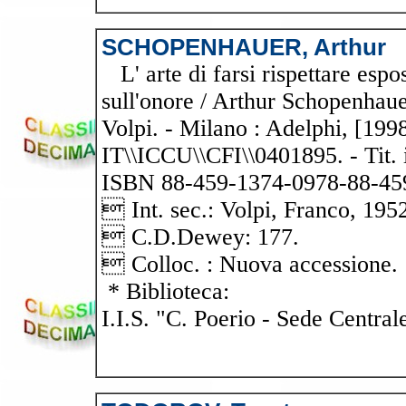
SCHOPENHAUER, Arthur
L' arte di farsi rispettare espo
sull'onore / Arthur Schopenhaue
Volpi. - Milano : Adelphi, [1998]
IT\\ICCU\\CFI\\0401895. - Tit. 
ISBN 88-459-1374-0978-88-45
 Int. sec.: Volpi, Franco, 195
 C.D.Dewey: 177.
 Colloc. : Nuova accessione.
* Biblioteca:
I.I.S. "C. Poerio - Sede Central