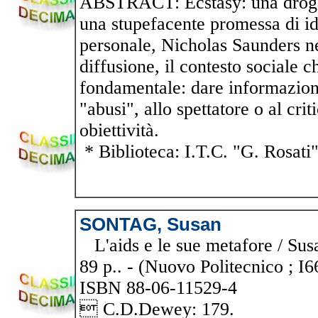
ABSTRACT: Ecstasy: una droga 
una stupefacente promessa di id
personale, Nicholas Saunders ne a
diffusione, il contesto sociale 
fondamentale: dare informazion
"abusi", allo spettatore o al cr
obiettività.
* Biblioteca: I.T.C. "G. Rosati
SONTAG, Susan
L'aids e le sue metafore / Susa
89 p.. - (Nuovo Politecnico ; I
ISBN 88-06-11529-4
 C.D.Dewey: 179.