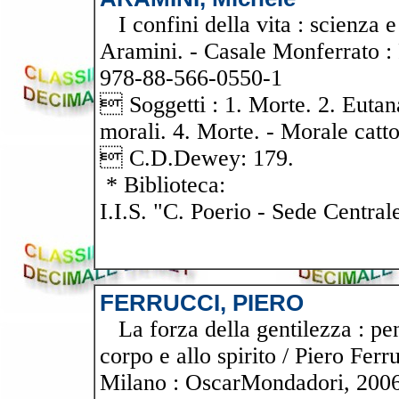
I confini della vita : scienza e
Aramini. - Casale Monferrato :
978-88-566-0550-1
 Soggetti : 1. Morte. 2. Eutana
morali. 4. Morte. - Morale catto
 C.D.Dewey: 179.
* Biblioteca:
I.I.S. "C. Poerio - Sede Central
FERRUCCI, PIERO
La forza della gentilezza : pen
corpo e allo spirito / Piero Fer
Milano : OscarMondadori, 2006. 