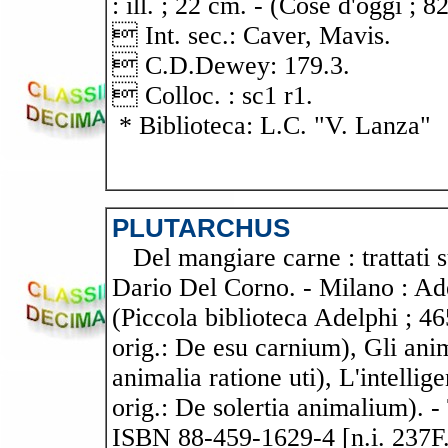
: ill. ; 22 cm. - (Cose d'oggi ; 8
 Int. sec.: Caver, Mavis.
 C.D.Dewey: 179.3.
 Colloc. : sc1 r1.
* Biblioteca: L.C. "V. Lanza"
PLUTARCHUS
Del mangiare carne : trattati su
Dario Del Corno. - Milano : Adel
(Piccola biblioteca Adelphi ; 4
orig.: De esu carnium), Gli anim
animalia ratione uti), L'intellig
orig.: De solertia animalium). -
ISBN 88-459-1629-4 [n.i. 237F