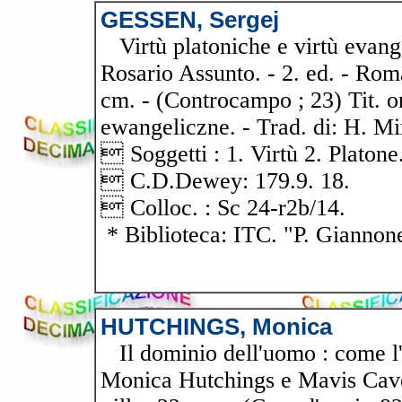
GESSEN, Sergej
Virtù platoniche e virtù evange
Rosario Assunto. - 2. ed. - Roma
cm. - (Controcampo ; 23) Tit. o
ewangeliczne. - Trad. di: H. Mi
 Soggetti : 1. Virtù 2. Platone
 C.D.Dewey: 179.9. 18.
 Colloc. : Sc 24-r2b/14.
* Biblioteca: ITC. "P. Giannon
HUTCHINGS, Monica
Il dominio dell'uomo : come l'u
Monica Hutchings e Mavis Caver