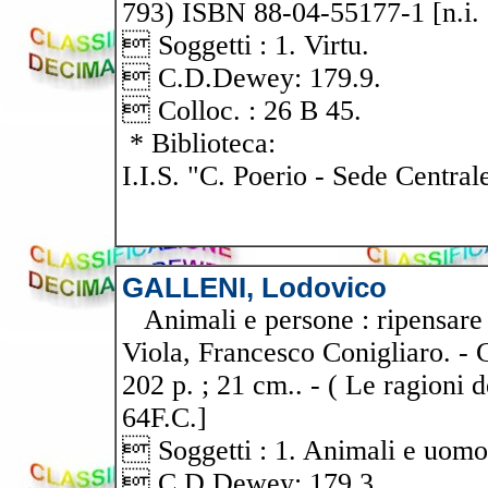
793) ISBN 88-04-55177-1 [n.i.
 Soggetti : 1. Virtu.
 C.D.Dewey: 179.9.
 Colloc. : 26 B 45.
* Biblioteca:
I.I.S. "C. Poerio - Sede Central
GALLENI, Lodovico
Animali e persone : ripensare i
Viola, Francesco Conigliaro. - 
202 p. ; 21 cm.. - ( Le ragioni 
64F.C.]
 Soggetti : 1. Animali e uomo.
 C.D.Dewey: 179.3.