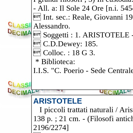
- All. a: Il Sole 24 Ore [n.i. 545
 Int. sec.: Reale, Giovanni 1
Alessandro.
 Soggetti : 1. ARISTOTEL
 C.D.Dewey: 185.
 Colloc. : 18 G 3.
* Biblioteca:
I.I.S. "C. Poerio - Sede Central
ARISTOTELE
I piccoli trattati naturali / Ari
138 p. ; 21 cm. - (Filosofi antic
2196/2274]