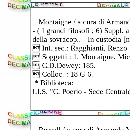
Montaigne / a cura di Armando M
- ( I grandi filosofi ; 6) Suppl. a
della sovracop.. - In custodia [n
 Int. sec.: Ragghianti, Renzo.
 Soggetti : 1. Montaigne, Mic
 C.D.Dewey: 185.
 Colloc. : 18 G 6.
* Biblioteca:
I.I.S. "C. Poerio - Sede Central
Russell / a cura di Armando Mas