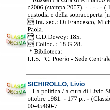
c2006 (stampa 2007). - . - . - ( I
custodia e della sopracoperta [n
 Int. sec.: Di Francesco, Mich
Paola.
 C.D.Dewey: 185.
 Colloc. : 18 G 28.
* Biblioteca:
I.I.S. "C. Poerio - Sede Central
SICHIROLLO, Livio
La politica / a cura di Livio Si
ottobre 1981. - 177 p.. - (Clas
00-45460-7