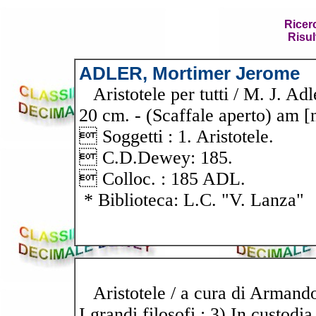
Ricer
Risul
ADLER, Mortimer Jerome
Aristotele per tutti / M. J. Ad
20 cm. - (Scaffale aperto) am [n
 Soggetti : 1. Aristotele.
 C.D.Dewey: 185.
 Colloc. : 185 ADL.
* Biblioteca: L.C. "V. Lanza"
Aristotele / a cura di Armando M
I grandi filosofi ; 3) In custodia