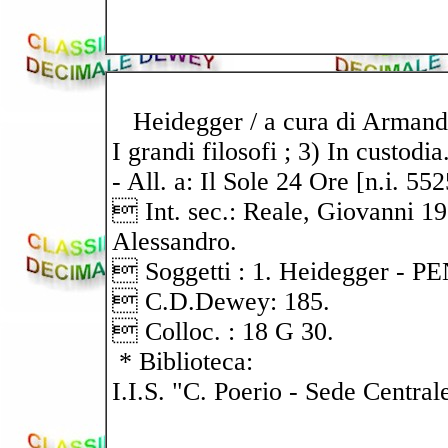
Heidegger / a cura di Armando Ma
I grandi filosofi ; 3) In custodia
- All. a: Il Sole 24 Ore [n.i. 552
 Int. sec.: Reale, Giovanni 1
Alessandro.
 Soggetti : 1. Heidegger -
 C.D.Dewey: 185.
 Colloc. : 18 G 30.
* Biblioteca:
I.I.S. "C. Poerio - Sede Central