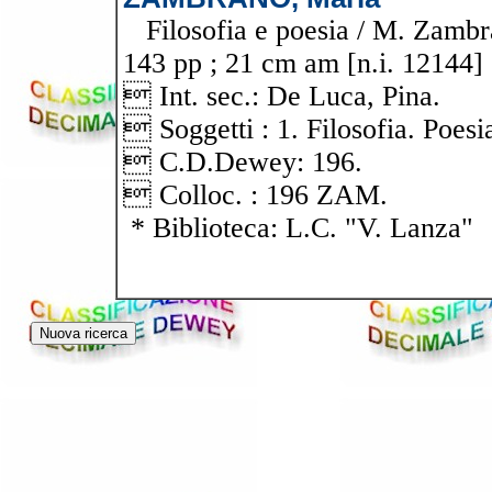
Filosofia e poesia / M. Zambra
143 pp ; 21 cm am [n.i. 12144]
 Int. sec.: De Luca, Pina.
 Soggetti : 1. Filosofia. Poesi
 C.D.Dewey: 196.
 Colloc. : 196 ZAM.
* Biblioteca: L.C. "V. Lanza"