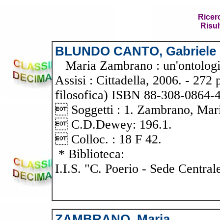
Ricer
Risul
BLUNDO CANTO, Gabriele
Maria Zambrano : un'ontologia 
Assisi : Cittadella, 2006. - 272 
filosofica) ISBN 88-308-0864-4 
 Soggetti : 1. Zambrano, Mar
 C.D.Dewey: 196.1.
 Colloc. : 18 F 42.
* Biblioteca:
I.I.S. "C. Poerio - Sede Central
ZAMBRANO, Maria