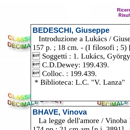
Ricer
Risul
BEDESCHI, Giuseppe
Introduzione a Lukács / Giusep
157 p. ; 18 cm. - (I filosofi ; 5)
 Soggetti : 1. Lukács, György
 C.D.Dewey: 199.439.
 Colloc. : 199.439.
* Biblioteca: L.C. "V. Lanza"
BHAVE, Vinova
La legge dell'amore / Vinoba B
174 pp ; 21 cm am [n.i. 3891]