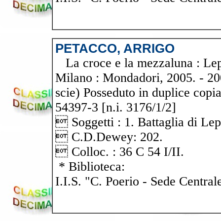
PETACCO, ARRIGO
La croce e la mezzaluna : Lepa
Milano : Mondadori, 2005. - 200 p.
scie) Posseduto in duplice copi
54397-3 [n.i. 3176/1/2]
 Soggetti : 1. Battaglia di Le
 C.D.Dewey: 202.
 Colloc. : 36 C 54 I/II.
* Biblioteca:
I.I.S. "C. Poerio - Sede Central