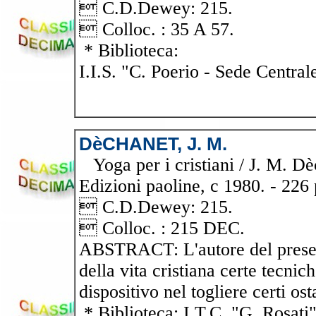
 C.D.Dewey: 215.
 Colloc. : 35 A 57.
* Biblioteca:
I.I.S. "C. Poerio - Sede Central
DèCHANET, J. M.
Yoga per i cristiani / J. M. Dèch
Edizioni paoline, c 1980. - 226 p
 C.D.Dewey: 215.
 Colloc. : 215 DEC.
ABSTRACT: L'autore del present
della vita cristiana certe tecni
dispositivo nel togliere certi os
* Biblioteca: I.T.C. "G. Rosati