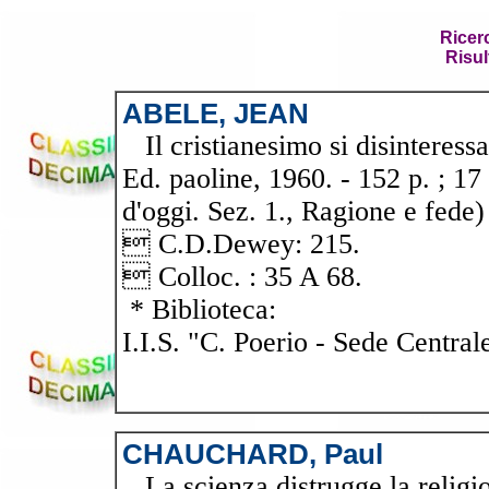
Ricer
Risul
ABELE, JEAN
Il cristianesimo si disinteressa
Ed. paoline, 1960. - 152 p. ; 17
d'oggi. Sez. 1., Ragione e fede)
 C.D.Dewey: 215.
 Colloc. : 35 A 68.
* Biblioteca:
I.I.S. "C. Poerio - Sede Central
CHAUCHARD, Paul
La scienza distrugge la religio