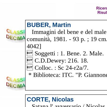
Ricer
Risul
BUBER, Martin
Immagini del bene e del male /
comunità, 1981. - 93 p. ; 19 cm.
4042]
 Soggetti : 1. Bene. 2. Male.
 C.D.Dewey: 216. 18.
 Colloc. : Sc 24-r2a/7.
* Biblioteca: ITC. "P. Giannon
CORTE, Nicolas
Satana l' avversario / Nicolas C