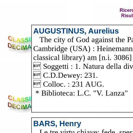
Ricer
Risul
AUGUSTINUS, Aurelius
The city of God against the Pa
Cambridge (USA) : Heinemann, 
classical library) am [n.i. 3086]
 Soggetti : 1. Natura della div
 C.D.Dewey: 231.
 Colloc. : 231 AUG.
* Biblioteca: L.C. "V. Lanza"
BARS, Henry
Le tre virtu chiave: fede, spera