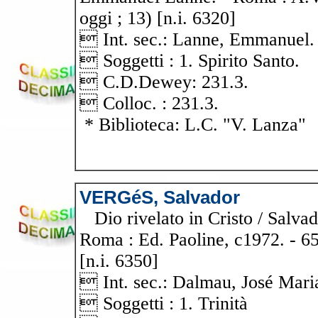
oggi ; 13) [n.i. 6320]
 Int. sec.: Lanne, Emmanuel.
 Soggetti : 1. Spirito Santo.
 C.D.Dewey: 231.3.
 Colloc. : 231.3.
* Biblioteca: L.C. "V. Lanza"
VERGéS, Salvador
Dio rivelato in Cristo / Salva
Roma : Ed. Paoline, c1972. - 651
[n.i. 6350]
 Int. sec.: Dalmau, José Mari
 Soggetti : 1. Trinità