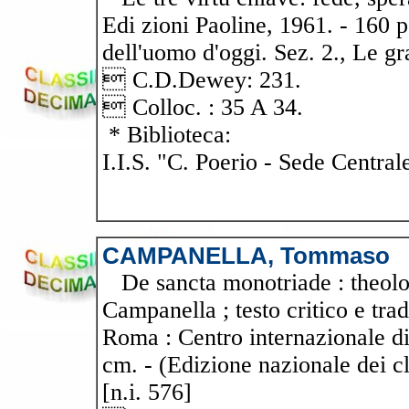
Edi zioni Paoline, 1961. - 160 p
dell'uomo d'oggi. Sez. 2., Le gra
 C.D.Dewey: 231.
 Colloc. : 35 A 34.
* Biblioteca:
I.I.S. "C. Poerio - Sede Central
CAMPANELLA, Tommaso
De sancta monotriade : theolo
Campanella ; testo critico e tr
Roma : Centro internazionale di 
cm. - (Edizione nazionale dei cla
[n.i. 576]