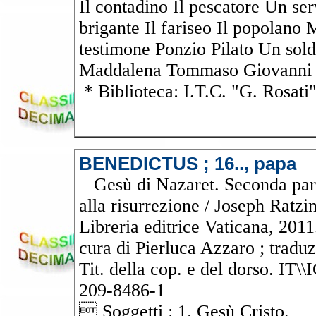
Il contadino Il pescatore Un ser
brigante Il fariseo Il popolano 
testimone Ponzio Pilato Un sol
Maddalena Tommaso Giovanni I
* Biblioteca: I.T.C. "G. Rosati
BENEDICTUS ; 16.., papa
Gesù di Nazaret. Seconda parte
alla risurrezione / Joseph Ratzi
Libreria editrice Vaticana, 2011
cura di Pierluca Azzaro ; traduz
Tit. della cop. e del dorso. I
209-8486-1
 Soggetti : 1. Gesù Cristo.