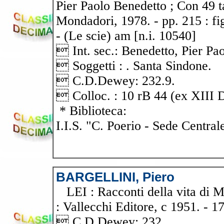
Pier Paolo Benedetto ; Con 49 ta
Mondadori, 1978. - pp. 215 : fig.
- (Le scie) am [n.i. 10540]
 Int. sec.: Benedetto, Pier Pao
 Soggetti : . Santa Sindone.
 C.D.Dewey: 232.9.
 Colloc. : 10 rB 44 (ex XIII 
* Biblioteca:
I.I.S. "C. Poerio - Sede Central
BARGELLINI, Piero
LEI : Racconti della vita di Mar
: Vallecchi Editore, c 1951. - 17
 C.D.Dewey: 232.