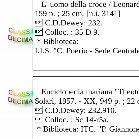
L' uomo della croce / Leonard
159 p. ; 25 cm. [n.i. 3141]
 C.D.Dewey: 232.
 Colloc. : 35 D 9.
* Biblioteca:
I.I.S. "C. Poerio - Sede Central
Enciclopedia mariana "Theotóc
Solari, 1957. - XX, 949 p. ; 22
 C.D.Dewey: 232.910.
 Colloc. : Sc 14-r5a.
* Biblioteca: ITC. "P. Giannon