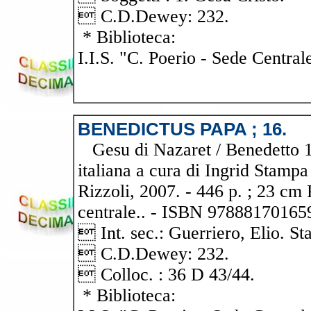
 C.D.Dewey: 232.
* Biblioteca:
I.I.S. "C. Poerio - Sede Central
BENEDICTUS PAPA ; 16.
Gesu di Nazaret / Benedetto 16
italiana a cura di Ingrid Stampa 
Rizzoli, 2007. - 446 p. ; 23 cm 
centrale.. - ISBN 978881701659
 Int. sec.: Guerriero, Elio. St
 C.D.Dewey: 232.
 Colloc. : 36 D 43/44.
* Biblioteca: