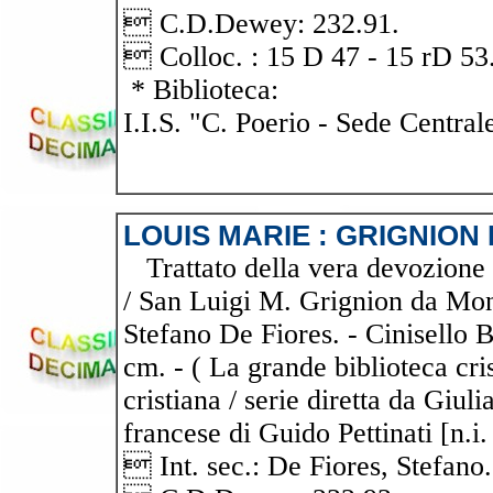
 C.D.Dewey: 232.91.
 Colloc. : 15 D 47 - 15 rD 53
* Biblioteca:
I.I.S. "C. Poerio - Sede Central
LOUIS MARIE : GRIGNIO
Trattato della vera devozione a
/ San Luigi M. Grignion da Montf
Stefano De Fiores. - Cinisello B
cm. - ( La grande biblioteca crist
cristiana / serie diretta da Giul
francese di Guido Pettinati [n.i.
 Int. sec.: De Fiores, Stefano.