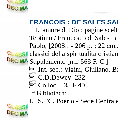
FRANCOIS : DE SALES S
L' amore di Dio : pagine scelte
Teotimo / Francesco di Sales ; a
Paolo, [2008!. - 206 p. ; 22 cm..
classici della spiritualita cristi
Supplemento [n.i. 568 F. C.]
 Int. sec.: Vigini, Giuliano. 
 C.D.Dewey: 232.
 Colloc. : 35 F 40.
* Biblioteca:
I.I.S. "C. Poerio - Sede Central