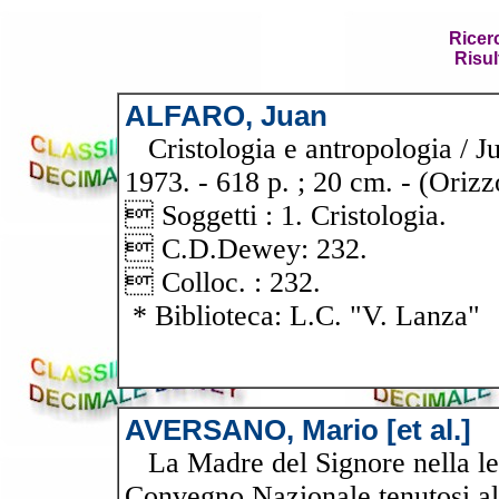
Ricer
Risul
ALFARO, Juan
Cristologia e antropologia / Jua
1973. - 618 p. ; 20 cm. - (Orizz
 Soggetti : 1. Cristologia.
 C.D.Dewey: 232.
 Colloc. : 232.
* Biblioteca: L.C. "V. Lanza"
AVERSANO, Mario [et al.]
La Madre del Signore nella lett
Convegno Nazionale tenutosi al 