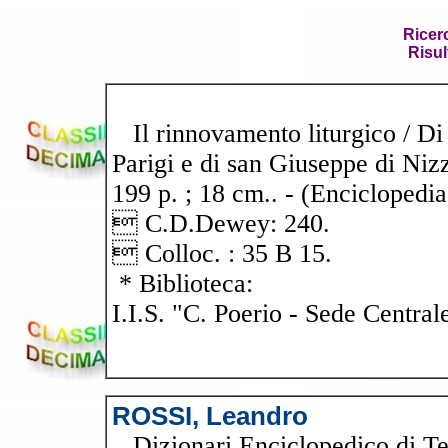
Ricer
Risul
Il rinnovamento liturgico / Di 
Parigi e di san Giuseppe di Nizz
199 p. ; 18 cm.. - (Enciclopedia
 C.D.Dewey: 240.
 Colloc. : 35 B 15.
* Biblioteca:
I.I.S. "C. Poerio - Sede Central
ROSSI, Leandro
Dizionari Enciclopedico di Teo