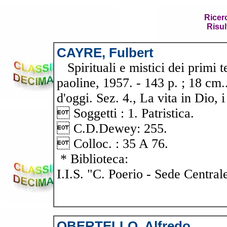
Ricer
Risul
CAYRE, Fulbert
Spirituali e mistici dei primi t
paoline, 1957. - 143 p. ; 18 cm.
d'oggi. Sez. 4., La vita in Dio, i
 Soggetti : 1. Patristica.
 C.D.Dewey: 255.
 Colloc. : 35 A 76.
* Biblioteca:
I.I.S. "C. Poerio - Sede Central
OBERTELLO, Alfredo