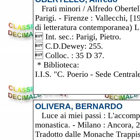
Frati minori / Alfredo Obertello
Parigi. - Firenze : Vallecchi, [19
di letteratura contemporanea) L
 Int. sec.: Parigi, Pietro.
 C.D.Dewey: 255.
 Colloc. : 35 D 37.
* Biblioteca:
I.I.S. "C. Poerio - Sede Central
OLIVERA, BERNARDO
Luce ai miei passi : L'accompa
monastica. - Milano : Ancora, 20
Tradotto dalle Monache Trappis