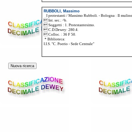
RUBBOLI, Massimo
I protestanti / Massimo Rubboli. - Bologna : Il mulino, 
 Int. sec.: ^b.
 Soggetti : 1. Protestantesimo.
 C.D.Dewey: 280.4.
 Colloc. : 36 F 50.
* Biblioteca:
I.I.S. "C. Poerio - Sede Centrale"