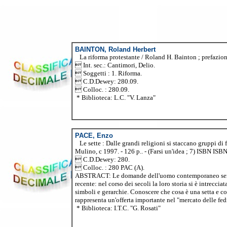
BAINTON, Roland Herbert
La riforma protestante / Roland H. Bainton ; prefazione d
 Int. sec.: Cantimori, Delio.
 Soggetti : 1. Riforma.
 C.D.Dewey: 280.09.
 Colloc. : 280.09.
* Biblioteca: L.C. "V. Lanza"
PACE, Enzo
Le sette : Dalle grandi religioni si staccano gruppi di f
Mulino, c 1997. - 126 p.. - (Farsi un'idea ; 7) ISBN IS
 C.D.Dewey: 280.
 Colloc. : 280 PAC (A).
ABSTRACT: Le domande dell'uomo contemporaneo sembrano 
recente: nel corso dei secoli la loro storia si è intrecc
simboli e gerarchie. Conoscere che cosa è una setta e come
rappresenta un'offerta importante nel "mercato delle fe
* Biblioteca: I.T.C. "G. Rosati"