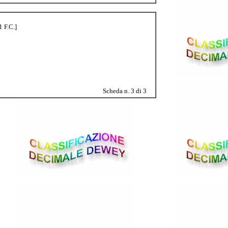
1 F.C.]
Scheda n. 3 di 3