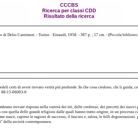
CCCBS
Ricerca per classi CDD
Risultato della ricerca
i Delio Cantimori. - Torino : Einaudi, 1958. - 387 p. ; 17 cm. - (Piccola biblioteca s
edeli certi di avere trovato verità più profonde. In che cosa credono, chi li guida, 
BN 88-15-06003-0
trovare risposta nella varietà dei riti, delle credenze, dei precetti dei nuovi 
iata con quella delle grandi religioni dalle quali hanno tratto origine, in un processo
 nasce, capirne le ragioni di successo, il fascino e, talora, le folli degenerazioni: p
di" della società contemporanea.