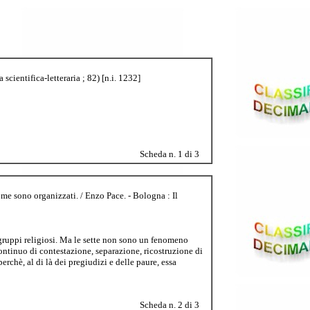
cientifica-letteraria ; 82) [n.i. 1232]
Scheda n. 1 di 3
come sono organizzati. / Enzo Pace. - Bologna : Il
gruppi religiosi. Ma le sette non sono un fenomeno
 continuo di contestazione, separazione, ricostruzione di
erchè, al di là dei pregiudizi e delle paure, essa
Scheda n. 2 di 3