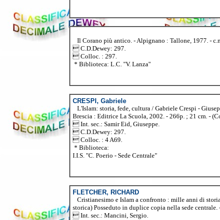
Il Corano più antico. - Alpignano : Tallone, 1977. - c.n
 C.D.Dewey: 297.
 Colloc. : 297.
* Biblioteca: L.C. "V. Lanza"
CRESPI, Gabriele
L'Islam: storia, fede, cultura / Gabriele Crespi - Gius
Brescia : Editrice La Scuola, 2002. - 266p. ; 21 cm. - 
 Int. sec.: Samir Eid, Giuseppe.
 C.D.Dewey: 297.
 Colloc. : 4 A69.
* Biblioteca:
I.I.S. "C. Poerio - Sede Centrale"
FLETCHER, RICHARD
Cristianesimo e Islam a confronto : mille anni di storia
storica) Posseduto in duplice copia nella sede centrale
 Int. sec.: Mancini, Sergio.