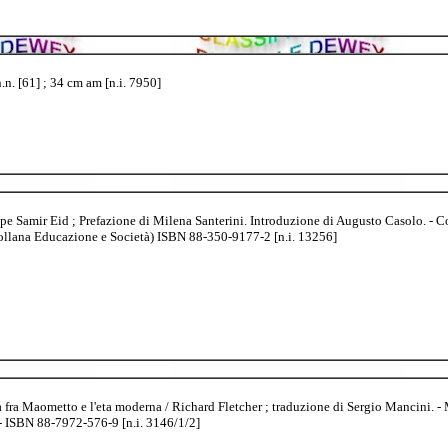
.n. [61] ; 34 cm am [n.i. 7950]
eppe Samir Eid ; Prefazione di Milena Santerini. Introduzione di Augusto Casolo. - 
(Collana Educazione e Società) ISBN 88-350-9177-2 [n.i. 13256]
 fra Maometto e l'eta moderna / Richard Fletcher ; traduzione di Sergio Mancini. - M
. - ISBN 88-7972-576-9 [n.i. 3146/1/2]