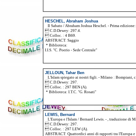
HESCHEL, Abraham Joshua
Il Sabato / Abraham Joshua Heschel. - Prima edizione: g
 C.D.Dewey: 297.4.
 Colloc. : 4 B69.
ABSTRACT: Saggio
* Biblioteca:
I.I.S. "C. Poerio - Sede Centrale"
JELLOUN, Tahar Ben
L'Islam spiegato ai nostri figli. - Milano : Bompiani, 
 C.D.Dewey: 297.
 Colloc. : 297 BEN (A).
* Biblioteca: I.T.C. "G. Rosati"
LEWIS, Bernard
L'Europa e l'Islam / Bernard Lewis. - , traduzione di 
 C.D.Dewey: 297.
 Colloc. : 297 LEW (A).
ABSTRACT: Quattordici anni di rapporti tra l'Europa e l'