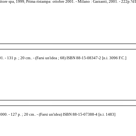
tore spa, 1999, Prima ristampa: ottobre 2001. - Milano : Garzanti, 2001. - 222p.?d
 - 131 p. ; 20 cm.. - (Farsi un'idea ; 68) ISBN 88-15-08347-2 [n.i. 3096 F.C.]
0. - 127 p. ; 20 cm.. - (Farsi un'idea) ISBN 88-15-07388-4 [n.i. 1483]