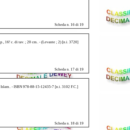
Scheda n. 16 di 19
 16! c. di tav. ; 20 cm.. - (Levante ; 2) [n.i. 3720]
Scheda n. 17 di 19
tro Islam.. - ISBN 978-88-15-12435-7 [n.i. 3102 F.C.]
Scheda n. 18 di 19