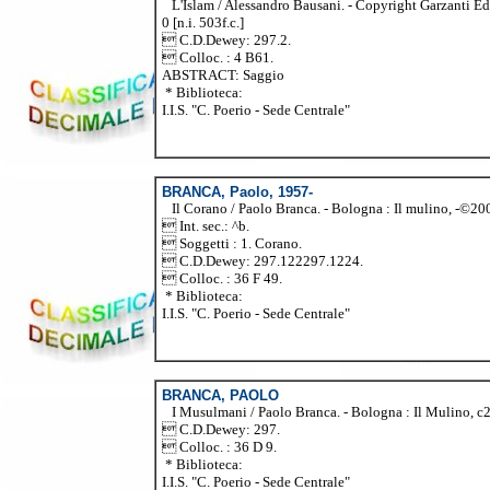
L'Islam / Alessandro Bausani. - Copyright Garzanti Edi
0 [n.i. 503f.c.]
 C.D.Dewey: 297.2.
 Colloc. : 4 B61.
ABSTRACT: Saggio
* Biblioteca:
I.I.S. "C. Poerio - Sede Centrale"
BRANCA, Paolo, 1957-
Il Corano / Paolo Branca. - Bologna : Il mulino, -©2001.
 Int. sec.: ^b.
 Soggetti : 1. Corano.
 C.D.Dewey: 297.122297.1224.
 Colloc. : 36 F 49.
* Biblioteca:
I.I.S. "C. Poerio - Sede Centrale"
BRANCA, PAOLO
I Musulmani / Paolo Branca. - Bologna : Il Mulino, c200
 C.D.Dewey: 297.
 Colloc. : 36 D 9.
* Biblioteca:
I.I.S. "C. Poerio - Sede Centrale"