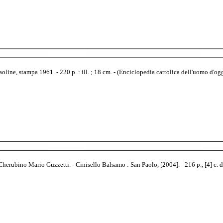
oline, stampa 1961. - 220 p. : ill. ; 18 cm. - (Enciclopedia cattolica dell'uomo d'oggi
bino Mario Guzzetti. - Cinisello Balsamo : San Paolo, [2004]. - 216 p., [4] c. di t