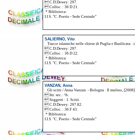
 C.D.Dewey: 297.
 Colloc. : 36 D 21.
* Biblioteca:
I.I.S. "C. Poerio - Sede Centrale"
SALIERNO, Vito
Tracce islamiche nelle chiese di Puglia e Basilicata : isc
 C.D.Dewey: 297.
 Colloc. : 36 D 22.
* Biblioteca:
I.I.S. "C. Poerio - Sede Centrale"
VANZAN, Anna
Gli sciiti / Anna Vanzan. - Bologna : Il mulino, [2008]. -
 Int. sec.: ^b.
 Soggetti : 1. Sciiti.
 C.D.Dewey: 297.82.
 Colloc. : 36 F 43.
* Biblioteca:
I.I.S. "C. Poerio - Sede Centrale"