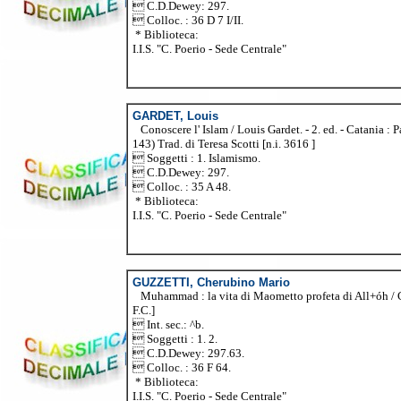
 C.D.Dewey: 297.
 Colloc. : 36 D 7 I/II.
* Biblioteca:
I.I.S. "C. Poerio - Sede Centrale"
GARDET, Louis
Conoscere l' Islam / Louis Gardet. - 2. ed. - Catania : Pa
143) Trad. di Teresa Scotti [n.i. 3616 ]
 Soggetti : 1. Islamismo.
 C.D.Dewey: 297.
 Colloc. : 35 A 48.
* Biblioteca:
I.I.S. "C. Poerio - Sede Centrale"
GUZZETTI, Cherubino Mario
Muhammad : la vita di Maometto profeta di All+óh / Cheru
F.C.]
 Int. sec.: ^b.
 Soggetti : 1. 2.
 C.D.Dewey: 297.63.
 Colloc. : 36 F 64.
* Biblioteca:
I.I.S. "C. Poerio - Sede Centrale"