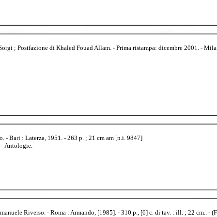
Sorgi ; Postfazione di Khaled Fouad Allam. - Prima ristampa: dicembre 2001. - Milan
- Bari : Laterza, 1951. - 263 p. ; 21 cm am [n.i. 9847]
 - Antologie.
anuele Riverso. - Roma : Armando, [1985]. - 310 p., [6] c. di tav. : ill. ; 22 cm.. - (