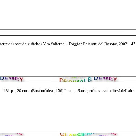
rizioni pseudo-cufiche / Vito Salierno. - Foggia : Edizioni del Rosone, 2002. - 47 p.,
 131 p. ; 20 cm. - (Farsi un'idea ; 156) In cop.: Storia, cultura e attualit+á dell'al