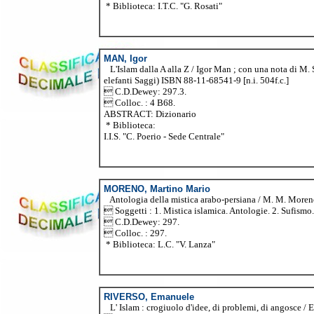
* Biblioteca: I.T.C. "G. Rosati"
MAN, Igor
L'Islam dalla A alla Z / Igor Man ; con una nota di M. 
elefanti Saggi) ISBN 88-11-68541-9 [n.i. 504f.c.]
 C.D.Dewey: 297.3.
 Colloc. : 4 B68.
ABSTRACT: Dizionario
* Biblioteca:
I.I.S. "C. Poerio - Sede Centrale"
MORENO, Martino Mario
Antologia della mistica arabo-persiana / M. M. Moreno. 
 Soggetti : 1. Mistica islamica. Antologie. 2. Sufismo.
 C.D.Dewey: 297.
 Colloc. : 297.
* Biblioteca: L.C. "V. Lanza"
RIVERSO, Emanuele
L' Islam : crogiuolo d'idee, di problemi, di angosce / Em