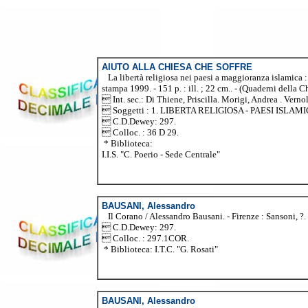
AIUTO ALLA CHIESA CHE SOFFRE
La libertà religiosa nei paesi a maggioranza islamica : r
stampa 1999. - 151 p. : ill. ; 22 cm.. - (Quaderni della
 Int. sec.: Di Thiene, Priscilla. Morigi, Andrea . Verno
 Soggetti : 1. LIBERTA RELIGIOSA - PAESI ISLAM
 C.D.Dewey: 297.
 Colloc. : 36 D 29.
* Biblioteca:
I.I.S. "C. Poerio - Sede Centrale"
BAUSANI, Alessandro
Il Corano / Alessandro Bausani. - Firenze : Sansoni, ?. - 
 C.D.Dewey: 297.
 Colloc. : 297.1COR.
* Biblioteca: I.T.C. "G. Rosati"
BAUSANI, Alessandro