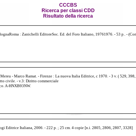
CCCBS
Ricerca per classi CDD
Risultato della ricerca
BolognaRoma : Zanichelli EditoreSoc. Ed. del Foro Italiano, 19761976. - 53 p.. - (C
Mereu - Marco Ramat. - Firenze : La nuova Italia Editrice, c 1970. - 3 v. ( 529, 398, 3
ritto civile. - v.3: Diritto commerciale
arco. A-HNXB93NW.
ogi Editrice Italiana, 2006. - 222 p. ; 25 cm. 4 copie [n.i. 2805, 2806, 2807, 3328]