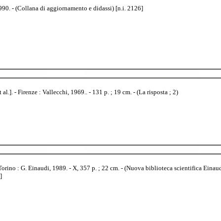
90. - (Collana di aggiornamento e didassi) [n.i. 2126]
l.]. - Firenze : Vallecchi, 1969.. - 131 p. ; 19 cm. - (La risposta ; 2)
Torino : G. Einaudi, 1989. - X, 357 p. ; 22 cm. - (Nuova biblioteca scientifica Eina
]