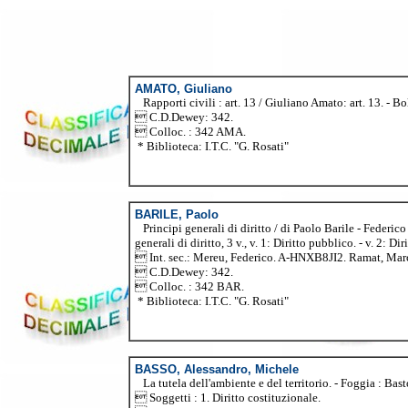
AMATO, Giuliano
Rapporti civili : art. 13 / Giuliano Amato: art. 13. - 
 C.D.Dewey: 342.
 Colloc. : 342 AMA.
* Biblioteca: I.T.C. "G. Rosati"
BARILE, Paolo
Principi generali di diritto / di Paolo Barile - Federico 
generali di diritto, 3 v., v. 1: Diritto pubblico. - v. 2: Di
 Int. sec.: Mereu, Federico. A-HNXB8JI2. Ramat, M
 C.D.Dewey: 342.
 Colloc. : 342 BAR.
* Biblioteca: I.T.C. "G. Rosati"
BASSO, Alessandro, Michele
La tutela dell'ambiente e del territorio. - Foggia : Bast
 Soggetti : 1. Diritto costituzionale.