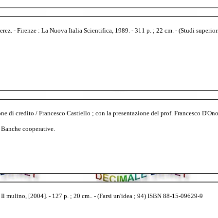
ez. - Firenze : La Nuova Italia Scientifica, 1989. - 311 p. ; 22 cm. - (Studi superiori
e di credito / Francesco Castiello ; con la presentazione del prof. Francesco D'On
. Banche cooperative.
l mulino, [2004]. - 127 p. ; 20 cm.. - (Farsi un'idea ; 94) ISBN 88-15-09629-9