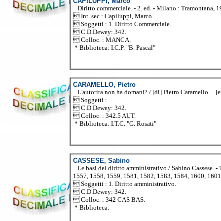
CAPILUPPI, Marco
Diritto commerciale. - 2. ed. - Milano : Tramontana, 19
 Int. sec.: Capiluppi, Marco.
 Soggetti : 1. Diritto Commerciale.
 C.D.Dewey: 342.
 Colloc. : MANCA.
* Biblioteca: I.C.P. "B. Pascal"
CARAMELLO, Pietro
L'autorita non ha domani? / [di] Pietro Caramello ... [et a
 Soggetti :
 C.D.Dewey: 342.
 Colloc. : 342.5 AUT.
* Biblioteca: I.T.C. "G. Rosati"
CASSESE, Sabino
Le basi del diritto amministrativo / Sabino Cassese. - 
1557, 1558, 1559, 1581, 1582, 1583, 1584, 1600, 1601
 Soggetti : 1. Diritto amministrativo.
 C.D.Dewey: 342.
 Colloc. : 342 CAS BAS.
* Biblioteca: