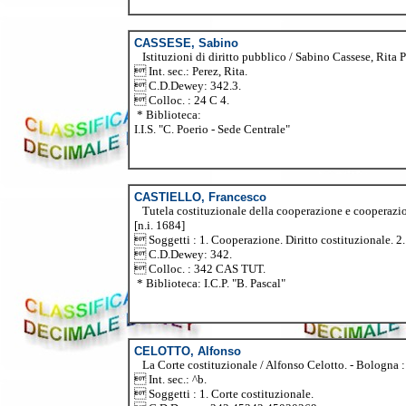
CASSESE, Sabino
Istituzioni di diritto pubblico / Sabino Cassese, Rita Per
 Int. sec.: Perez, Rita.
 C.D.Dewey: 342.3.
 Colloc. : 24 C 4.
* Biblioteca:
I.I.S. "C. Poerio - Sede Centrale"
CASTIELLO, Francesco
Tutela costituzionale della cooperazione e cooperazion
[n.i. 1684]
 Soggetti : 1. Cooperazione. Diritto costituzionale. 2
 C.D.Dewey: 342.
 Colloc. : 342 CAS TUT.
* Biblioteca: I.C.P. "B. Pascal"
CELOTTO, Alfonso
La Corte costituzionale / Alfonso Celotto. - Bologna : I
 Int. sec.: ^b.
 Soggetti : 1. Corte costituzionale.