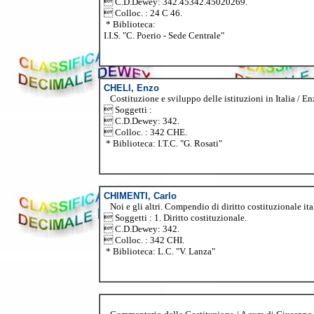
 C.D.Dewey: 342.45342.45020269.
 Colloc. : 24 C 46.
* Biblioteca:
I.I.S. "C. Poerio - Sede Centrale"
CHELI, Enzo
Costituzione e sviluppo delle istituzioni in Italia / Enz
 Soggetti :
 C.D.Dewey: 342.
 Colloc. : 342 CHE.
* Biblioteca: I.T.C. "G. Rosati"
CHIMENTI, Carlo
Noi e gli altri. Compendio di diritto costituzionale ital
 Soggetti : 1. Diritto costituzionale.
 C.D.Dewey: 342.
 Colloc. : 342 CHI.
* Biblioteca: L.C. "V. Lanza"