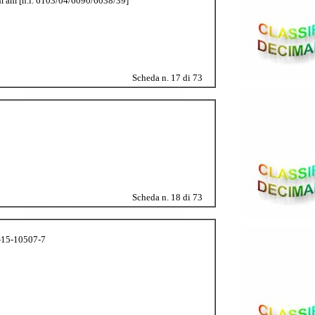
 cm am [n.i. 6103/04/6090/6038/39]
Scheda n. 17 di 73
Scheda n. 18 di 73
88-15-10507-7