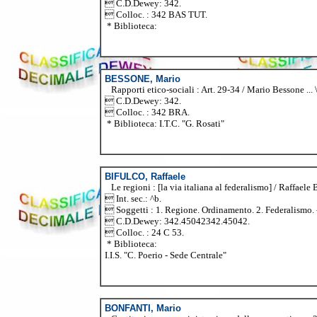
 C.D.Dewey: 342.
 Colloc. : 342 BAS TUT.
* Biblioteca:
BESSONE, Mario
Rapporti etico-sociali : Art. 29-34 / Mario Bessone ...
 C.D.Dewey: 342.
 Colloc. : 342 BRA.
* Biblioteca: I.T.C. "G. Rosati"
BIFULCO, Raffaele
Le regioni : [la via italiana al federalismo] / Raffaele 
 Int. sec.: ^b.
 Soggetti : 1. Regione. Ordinamento. 2. Federalismo. - 
 C.D.Dewey: 342.45042342.45042.
 Colloc. : 24 C 53.
* Biblioteca:
I.I.S. "C. Poerio - Sede Centrale"
BONFANTI, Mario