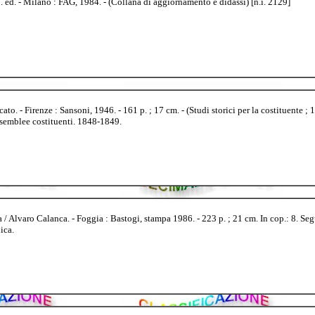
 ed. - Milano : FAG, 1984. - (Collana di aggiornamento e didassi) [n.i. 2129]
 - Firenze : Sansoni, 1946. - 161 p. ; 17 cm. - (Studi storici per la costituente ; 1
ssemblee costituenti. 1848-1849.
/ Alvaro Calanca. - Foggia : Bastogi, stampa 1986. - 223 p. ; 21 cm. In cop.: 8. Se
ica.