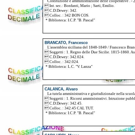
Costituzione e amministrazione delle cooperative . - 2.
 Int. sec.: Bonfanti, Mario ; Sarti, Emilio.
 C.D.Dewey: 342.
 Colloc. : 342 BON COS.
* Biblioteca: I.C.P. "B. Pascal"
BRANCATO, Francesco
L'assemblea siciliana del 1848-1849 / Francesco Brancato.
 Soggetti : 1. Regno delle Due Sicilie. 1815-1860. A
 C.D.Dewey: 342.024.
 Colloc. : 342.024.
* Biblioteca: L.C. "V. Lanza"
CALANCA, Alvaro
La tutela amministrativa e giurisdizionale nella scuola 
 Soggetti : 1. Ricorsi amministrativi. Istruzione pubbl
 C.D.Dewey: 342.45.
 Colloc. : 342.45 CAL TUT.
* Biblioteca: I.C.P. "B. Pascal"