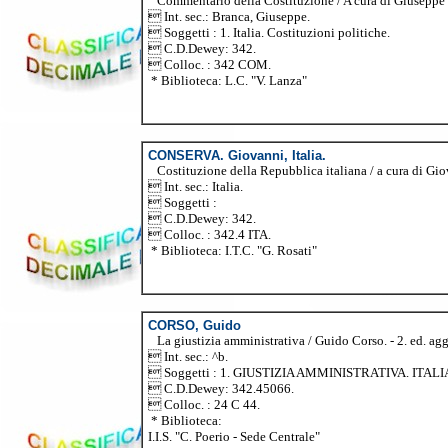
Commentario della Costituzione / A cura di Giuseppe Bra
 Int. sec.: Branca, Giuseppe.
 Soggetti : 1. Italia. Costituzioni politiche.
 C.D.Dewey: 342.
 Colloc. : 342 COM.
* Biblioteca: L.C. "V. Lanza"
CONSERVA. Giovanni, Italia.
Costituzione della Repubblica italiana / a cura di Gio
 Int. sec.: Italia.
 Soggetti :
 C.D.Dewey: 342.
 Colloc. : 342.4 ITA.
* Biblioteca: I.T.C. "G. Rosati"
CORSO, Guido
La giustizia amministrativa / Guido Corso. - 2. ed. aggi
 Int. sec.: ^b.
 Soggetti : 1. GIUSTIZIA AMMINISTRATIVA. ITALI
 C.D.Dewey: 342.45066.
 Colloc. : 24 C 44.
* Biblioteca:
I.I.S. "C. Poerio - Sede Centrale"