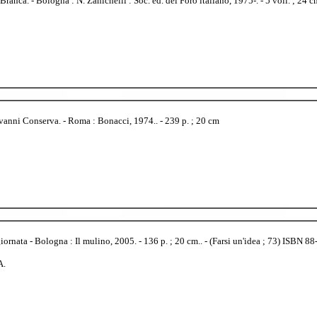
nca. - Bologna : N. Zanichelli : Soc. ed. del Foro italiano, 1975-. - 5 voll. ; 24
vanni Conserva. - Roma : Bonacci, 1974.. - 239 p. ; 20 cm
ornata - Bologna : Il mulino, 2005. - 136 p. ; 20 cm.. - (Farsi un'idea ; 73) ISBN 
A.