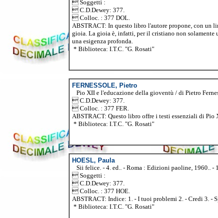
 Soggetti :
 C.D.Dewey: 377.
 Colloc. : 377 DOL.
ABSTRACT: In questo libro l'autore propone, con un lin
gioia. La gioia è, infatti, per il cristiano non solament
una esigenza profonda.
* Biblioteca: I.T.C. "G. Rosati"
FERNESSOLE, Pietro
Pio XII e l'educazione della gioventù / di Pietro Ferness
 C.D.Dewey: 377.
 Colloc. : 377 FER.
ABSTRACT: Questo libro offre i testi essenziali di Pio 
* Biblioteca: I.T.C. "G. Rosati"
HOESL, Paula
Sii felice. - 4. ed.. - Roma : Edizioni paoline, 1960.. - 1
 Soggetti :
 C.D.Dewey: 377.
 Colloc. : 377 HOE.
ABSTRACT: Indice: 1. - I tuoi problemi 2. - Credi 3. - S
* Biblioteca: I.T.C. "G. Rosati"