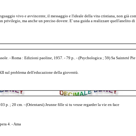
guaggio vivo e avvincente, il messaggio e l'ideale della vita cristiana, non già c
e un privilegio, ma anche un preciso dovere. E' una guida a realizzare quell'anelito d
ole. - Roma : Edizioni paoline, 1957. - 79 p.. - (Psychologica ; 59) Sa Sainteté Pie 
XII sul problema dell'educazione della gioventù.
03 p. ; 20 cm. - (Orientarsi) Jeunne fille si tu veuse regarder la vie en face
pera 4. - Ama