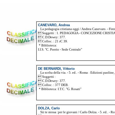
CANEVARO, Andrea
La pedagogia cristiana oggi / Andrea Canevaro. - Firenze
 Soggetti : 1. PEDAGOGIA - CONCEZIONE CRISTIAN
 C.D.Dewey: 377.
 Colloc. : 21 rC 39.
* Biblioteca:
I.I.S. "C. Poerio - Sede Centrale"
DE BERNARDI, Vittorio
La scelta della via. - 5. ed.. - Roma : Edizioni paoline, 
 Soggetti :
 C.D.Dewey: 377.
 Colloc. : 377 DEB.
* Biblioteca: I.T.C. "G. Rosati"
DOLZA, Carlo
Sii te stessa :per le giovani / Carlo Dolza. - 5. ed.. - Ro