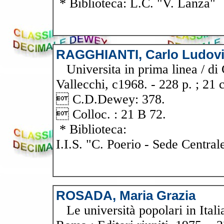
* Biblioteca: L.C. "V. Lanza"
RAGGHIANTI, Carlo Ludov
Universita in prima linea / di 
Vallecchi, c1968. - 228 p. ; 21 c
 C.D.Dewey: 378.
 Colloc. : 21 B 72.
* Biblioteca:
I.I.S. "C. Poerio - Sede Central
ROSADA, Maria Grazia
Le università popolari in Itali