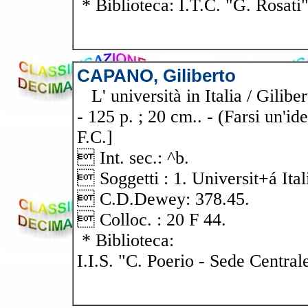
* Biblioteca: I.T.C. "G. Rosati
CAPANO, Giliberto
L' università in Italia / Gilibe
- 125 p. ; 20 cm.. - (Farsi un'i
F.C.]
 Int. sec.: ^b.
 Soggetti : 1. Universit+á Ital
 C.D.Dewey: 378.45.
 Colloc. : 20 F 44.
* Biblioteca:
I.I.S. "C. Poerio - Sede Central