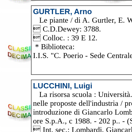
GURTLER, Arno
Le piante / di A. Gurtler, E. Wer
 C.D.Dewey: 3788.
 Colloc. : 39 E 12.
* Biblioteca:
I.I.S. "C. Poerio - Sede Central
LUCCHINI, Luigi
La risorsa scuola : Università.
nelle proposte dell'industria / 
introduzione di Giancarlo Lomba
ore S.p.A., c 1988. - 202 p.. - 
 Int. sec.: Lombardi, Gianc