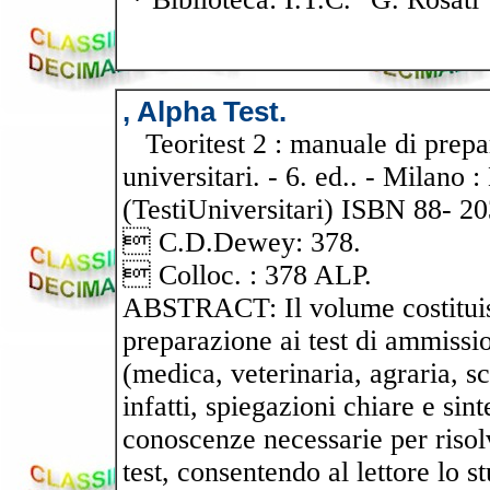
, Alpha Test.
Teoritest 2 : manuale di prepar
universitari. - 6. ed.. - Milano :
(TestiUniversitari) ISBN 88- 2
 C.D.Dewey: 378.
 Colloc. : 378 ALP.
ABSTRACT: Il volume costituisc
preparazione ai test di ammissio
(medica, veterinaria, agraria, s
infatti, spiegazioni chiare e sint
conoscenze necessarie per riso
test, consentendo al lettore lo st