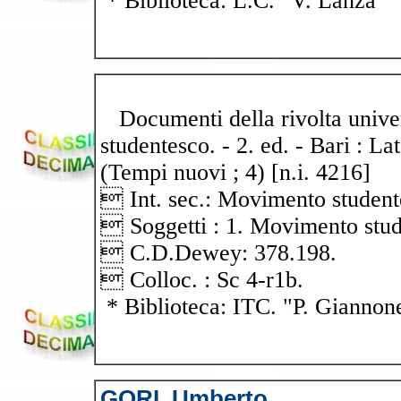
* Biblioteca: L.C. "V. Lanza"
Documenti della rivolta univer
studentesco. - 2. ed. - Bari : La
(Tempi nuovi ; 4) [n.i. 4216]
 Int. sec.: Movimento student
 Soggetti : 1. Movimento studen
 C.D.Dewey: 378.198.
 Colloc. : Sc 4-r1b.
* Biblioteca: ITC. "P. Giannon
GORI, Umberto