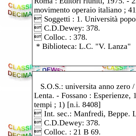
Roma : Editori riuniti, 1975. - 2
movimento operaio italiano ; 41
 Soggetti : 1. Università popo
 C.D.Dewey: 378.
 Colloc. : 378.
* Biblioteca: L.C. "V. Lanza"
S.O.S.: universita anno zero /
Lenta. - Fossano : Esperienze, 19
tempi ; 1) [n.i. 8408]
 Int. sec.: Manfredi, Beppe. L
 C.D.Dewey: 378.
 Colloc. : 21 B 69.