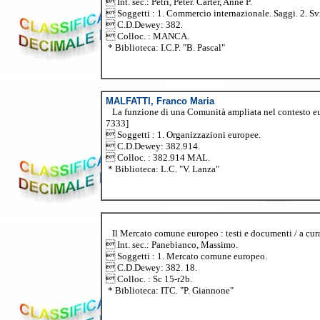
 Int. sec.: Petri, Peter. Carter, Anne P.
 Soggetti : 1. Commercio internazionale. Saggi. 2. S
 C.D.Dewey: 382.
 Colloc. : MANCA.
* Biblioteca: I.C.P. "B. Pascal"
MALFATTI, Franco Maria
La funzione di una Comunità ampliata nel contesto europ
7333]
 Soggetti : 1. Organizzazioni europee.
 C.D.Dewey: 382.914.
 Colloc. : 382.914 MAL.
* Biblioteca: L.C. "V. Lanza"
Il Mercato comune europeo : testi e documenti / a cura d
 Int. sec.: Panebianco, Massimo.
 Soggetti : 1. Mercato comune europeo.
 C.D.Dewey: 382. 18.
 Colloc. : Sc 15-r2b.
* Biblioteca: ITC. "P. Giannone"