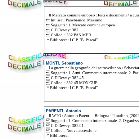
Il Mercato comune europeo : testi e documenti / a cura d
 Int. sec.: Panebianco, Massimo.
 Soggetti : 1. Mercato comune europeo.
 C.D.Dewey: 382.
 Colloc. : 382 PAN MER.
* Biblioteca: I.C.P. "B. Pascal"
MONTI, Sebastiano
La guerra nella geografia del sottosviluppo / Sebastiano 
 Soggetti : 1. Armi. Commercio internazionale. 2. Paesi 
 C.D.Dewey: 382.45.
 Colloc. : 382.45 MON GUE.
* Biblioteca: I.C.P. "B. Pascal"
PARENTI, Antonio
Il WTO / Antonio Parenti. - Bologna : Il mulino, [2002
 Soggetti : 1. Commercio internazionale. 2. Organiz
 C.D.Dewey: 382.91.
 Colloc. : Nuova accessione.
* Biblioteca: