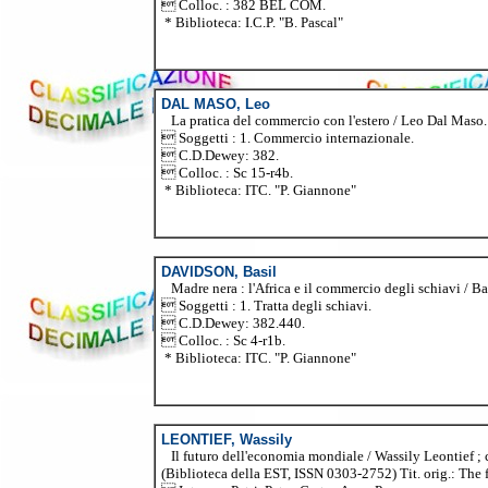
 Colloc. : 382 BEL COM.
* Biblioteca: I.C.P. "B. Pascal"
DAL MASO, Leo
La pratica del commercio con l'estero / Leo Dal Maso. - 
 Soggetti : 1. Commercio internazionale.
 C.D.Dewey: 382.
 Colloc. : Sc 15-r4b.
* Biblioteca: ITC. "P. Giannone"
DAVIDSON, Basil
Madre nera : l'Africa e il commercio degli schiavi / Basi
 Soggetti : 1. Tratta degli schiavi.
 C.D.Dewey: 382.440.
 Colloc. : Sc 4-r1b.
* Biblioteca: ITC. "P. Giannone"
LEONTIEF, Wassily
Il futuro dell'economia mondiale / Wassily Leontief ; co
(Biblioteca della EST, ISSN 0303-2752) Tit. orig.: The 