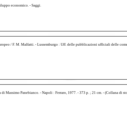
viluppo economico. - Saggi.
eo / F. M. Malfatti. - Lussemburgo : Uff. delle pubblicazioni ufficiali delle comuni
i Massimo Panebianco. - Napoli : Ferraro, 1977. - 373 p. ; 21 cm. - (Collana di sto