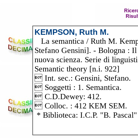
Ricer
Risul
KEMPSON, Ruth M.
La semantica / Ruth M. Kempson
Stefano Gensini]. - Bologna : Il
nuova scienza. Serie di linguistic
Semantic theory [n.i. 922]
 Int. sec.: Gensini, Stefano.
 Soggetti : 1. Semantica.
 C.D.Dewey: 412.
 Colloc. : 412 KEM SEM.
* Biblioteca: I.C.P. "B. Pascal"