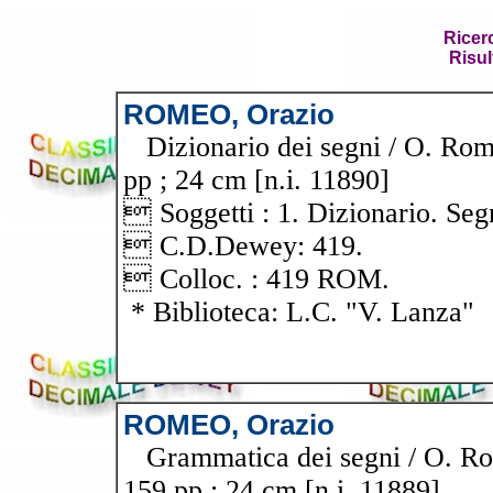
Ricer
Risul
ROMEO, Orazio
Dizionario dei segni / O. Rome
pp ; 24 cm [n.i. 11890]
 Soggetti : 1. Dizionario. Seg
 C.D.Dewey: 419.
 Colloc. : 419 ROM.
* Biblioteca: L.C. "V. Lanza"
ROMEO, Orazio
Grammatica dei segni / O. Rome
159 pp ; 24 cm [n.i. 11889]