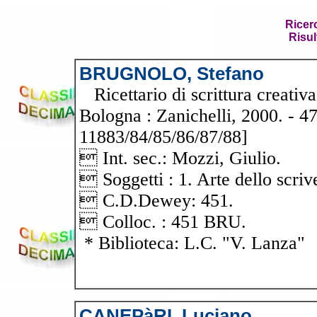
Ricer
Risul
BRUGNOLO, Stefano
Ricettario di scrittura creativ
Bologna : Zanichelli, 2000. - 47
11883/84/85/86/87/88]
 Int. sec.: Mozzi, Giulio.
 Soggetti : 1. Arte dello scriv
 C.D.Dewey: 451.
 Colloc. : 451 BRU.
* Biblioteca: L.C. "V. Lanza"
CANEPàRI, Luciano