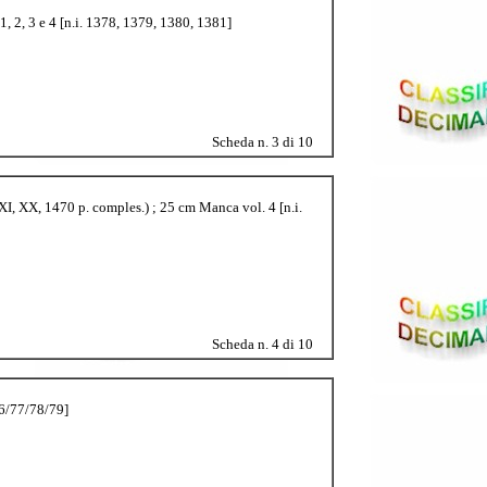
1, 2, 3 e 4 [n.i. 1378, 1379, 1380, 1381]
Scheda n. 3 di 10
XI, XX, 1470 p. comples.) ; 25 cm Manca vol. 4 [n.i.
Scheda n. 4 di 10
76/77/78/79]