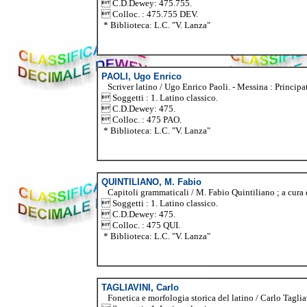
 C.D.Dewey: 475.755.
 Colloc. : 475.755 DEV.
* Biblioteca: L.C. "V. Lanza"
PAOLI, Ugo Enrico
Scriver latino / Ugo Enrico Paoli. - Messina : Principat
 Soggetti : 1. Latino classico.
 C.D.Dewey: 475.
 Colloc. : 475 PAO.
* Biblioteca: L.C. "V. Lanza"
QUINTILIANO, M. Fabio
Capitoli grammaticali / M. Fabio Quintiliano ; a cura d
 Soggetti : 1. Latino classico.
 C.D.Dewey: 475.
 Colloc. : 475 QUI.
* Biblioteca: L.C. "V. Lanza"
TAGLIAVINI, Carlo
Fonetica e morfologia storica del latino / Carlo Tagliav