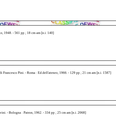
o, 1948. - 561 pp ; 18 cm am [n.i. 140]
i Francesco Pini. - Roma : Ed.dell'ateneo, 1966. - 129 pp ; 21 cm am [n.i. 1587]
ini. - Bologna : Patron, 1962. - 334 pp ; 25 cm am [n.i. 2068]