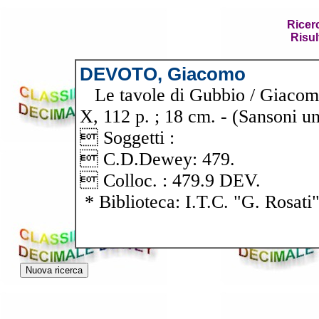
Ricer
Risul
DEVOTO, Giacomo
Le tavole di Gubbio / Giacomo 
X, 112 p. ; 18 cm. - (Sansoni un
 Soggetti :
 C.D.Dewey: 479.
 Colloc. : 479.9 DEV.
* Biblioteca: I.T.C. "G. Rosati