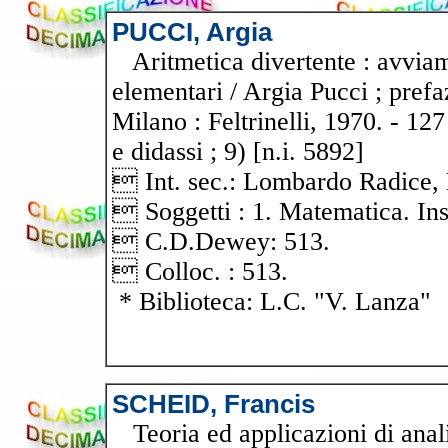
PUCCI, Argia
Aritmetica divertente : avviame
elementari / Argia Pucci ; pref
Milano : Feltrinelli, 1970. - 12
e didassi ; 9) [n.i. 5892]
 Int. sec.: Lombardo Radice, 
 Soggetti : 1. Matematica. In
 C.D.Dewey: 513.
 Colloc. : 513.
* Biblioteca: L.C. "V. Lanza"
SCHEID, Francis
Teoria ed applicazioni di anali