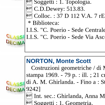
 Soggetti : 1. Topologia.
 C.D.Dewey: 513.83.
 Colloc. : 37 D 112 V.A. 7 rE 
* Biblioteca:
I.I.S. "C. Poerio - Sede Central
I.I.S. "C. Poerio - Sede Via Asc
NORTON, Monte Scott
Costruzioni geometriche / di M
stampa 1969. - 79 p. : ill. ; 21
di A. M. Ghirlanda. - Fino a : 
9242]
 Int. sec.: Ghirlanda, Anna M
 Soggetti : 1. Geometria.