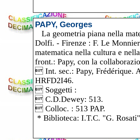
PAPY, Georges
La geometria piana nella mate
Dolfi. - Firenze : F. Le Monnier
matematica nella cultura e nella 
front.: Papy, con la collaboraz
 Int. sec.: Papy, Frédérique
HRFD2I46.
 Soggetti :
 C.D.Dewey: 513.
 Colloc. : 513 PAP.
* Biblioteca: I.T.C. "G. Rosati