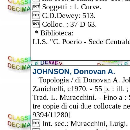
 Soggetti : 1. Curve.
 C.D.Dewey: 513.
 Colloc. : 37 D 63.
* Biblioteca:
I.I.S. "C. Poerio - Sede Central
JOHNSON, Donovan A.
Topologia / di Donovan A. Joh
Zanichelli, c1970. - 55 p. : ill.
Trad. L. Muracchini. - Fino a :
tre copie di cui due collocate ne
9394/11280]
 Int. sec.: Muracchini, Luigi.