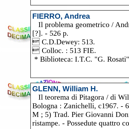
FIERRO, Andrea
Il problema geometrico / Andrea
[?]. - 526 p.
 C.D.Dewey: 513.
 Colloc. : 513 FIE.
* Biblioteca: I.T.C. "G. Rosati
GLENN, William H.
Il teorema di Pitagora / di Wi
Bologna : Zanichelli, c1967. - 63
M ; 5) Trad. Pier Giovanni Doni
ristampe. - Possedute quattro cop