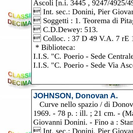
Ascoli [n.i. 3445 , 9247/4925/4
 Int. sec.: Donini, Pier Giova
 Soggetti : 1. Teorema di Pita
 C.D.Dewey: 513.
 Colloc. : 37 D 49 V.A. 7 rE 17
* Biblioteca:
I.I.S. "C. Poerio - Sede Central
I.I.S. "C. Poerio - Sede Via Asc
JOHNSON, Donovan A.
Curve nello spazio / di Donova
1969. - 78 p. : ill. ; 21 cm. - (
Giovanni Donini. - Fino a : Sta
 Int. sec.: Donini, Pier Giova