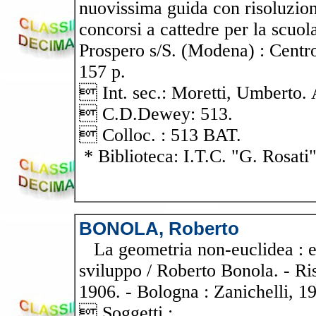
nuovissima guida con risoluzion
concorsi a cattedre per la scuol
Prospero s/S. (Modena) : Centr
157 p.
 Int. sec.: Moretti, Umbert
 C.D.Dewey: 513.
 Colloc. : 513 BAT.
* Biblioteca: I.T.C. "G. Rosati
BONOLA, Roberto
La geometria non-euclidea : esp
sviluppo / Roberto Bonola. - Ri
1906. - Bologna : Zanichelli, 1
 Soggetti :