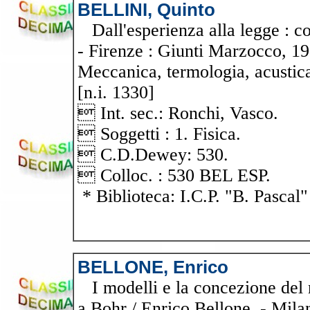
BELLINI, Quinto
Dall'esperienza alla legge : corso
- Firenze : Giunti Marzocco, 1968.
Meccanica, termologia, acustica.
[n.i. 1330]
 Int. sec.: Ronchi, Vasco.
 Soggetti : 1. Fisica.
 C.D.Dewey: 530.
 Colloc. : 530 BEL ESP.
* Biblioteca: I.C.P. "B. Pascal"
BELLONE, Enrico
I modelli e la concezione del 
a Bohr / Enrico Bellone. - Milano