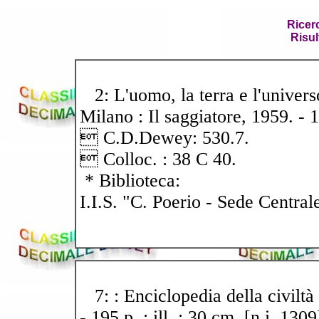
Ricer
Risul
2: L'uomo, la terra e l'universo
Milano : Il saggiatore, 1959. - 15
 C.D.Dewey: 530.7.
 Colloc. : 38 C 40.
* Biblioteca:
I.I.S. "C. Poerio - Sede Central
7: : Enciclopedia della civiltà 
- 195 p. : ill. ; 30 cm. [n.i. 1309