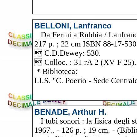
BELLONI, Lanfranco
Da Fermi a Rubbia / Lanfranco 
217 p. ; 22 cm ISBN 88-17-5309
 C.D.Dewey: 530.
 Colloc. : 31 rA 2 (XV F 25).
* Biblioteca:
I.I.S. "C. Poerio - Sede Central
BENADE, Arthur H.
I tubi sonori : la fisica degli s
1967.. - 126 p. ; 19 cm. - (Bibl