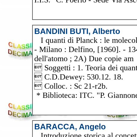
BANDINI BUTI, Alberto
I quanti di Planck : le molecol
- Milano : Delfino, [1960]. - 134
dell'atomo ; 2A) Due copie am
 Soggetti : 1. Teoria dei quant
 C.D.Dewey: 530.12. 18.
 Colloc. : Sc 21-r2b.
* Biblioteca: ITC. "P. Giannon
BARACCA, Angelo
Introduzione storica al concett