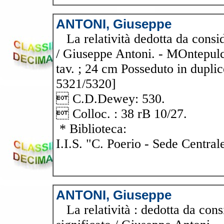
ANTONI, Giuseppe
La relatività dedotta da consid
/ Giuseppe Antoni. - MOntepulci
tav. ; 24 cm Posseduto in duplic
5321/5320]
 C.D.Dewey: 530.
 Colloc. : 38 rB 10/27.
* Biblioteca:
I.I.S. "C. Poerio - Sede Central
ANTONI, Giuseppe
La relatività : dedotta da cons