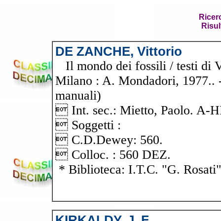
Ricer
Risul
DE ZANCHE, Vittorio
Il mondo dei fossili / testi di 
Milano : A. Mondadori, 1977.. -
manuali)
 Int. sec.: Mietto, Paolo. A
 Soggetti :
 C.D.Dewey: 560.
 Colloc. : 560 DEZ.
* Biblioteca: I.T.C. "G. Rosati
KIRKALDY, J. F.