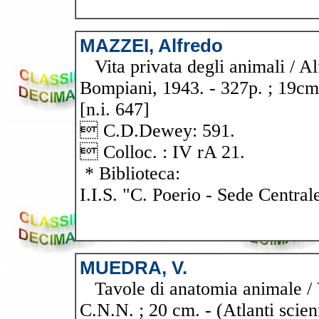
MAZZEI, Alfredo
Vita privata degli animali / Al
Bompiani, 1943. - 327p. ; 19cm
[n.i. 647]
 C.D.Dewey: 591.
 Colloc. : IV rA 21.
* Biblioteca:
I.I.S. "C. Poerio - Sede Central
MUEDRA, V.
Tavole di anatomia animale / V
C.N.N. ; 20 cm. - (Atlanti scienf