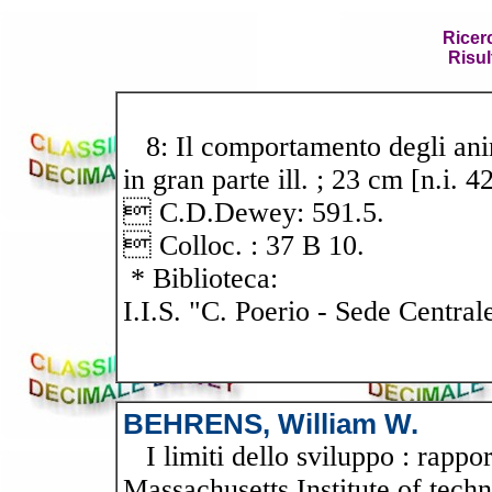
Ricer
Risul
8: Il comportamento degli anim
in gran parte ill. ; 23 cm [n.i. 4
 C.D.Dewey: 591.5.
 Colloc. : 37 B 10.
* Biblioteca:
I.I.S. "C. Poerio - Sede Central
BEHRENS, William W.
I limiti dello sviluppo : rappo
Massachusetts Institute of techn