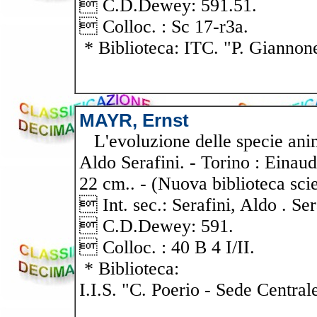
 C.D.Dewey: 591.51.
 Colloc. : Sc 17-r3a.
* Biblioteca: ITC. "P. Giannon
MAYR, Ernst
L'evoluzione delle specie anima
Aldo Serafini. - Torino : Einaudi
22 cm.. - (Nuova biblioteca scie
 Int. sec.: Serafini, Aldo . Sera
 C.D.Dewey: 591.
 Colloc. : 40 B 4 I/II.
* Biblioteca:
I.I.S. "C. Poerio - Sede Central