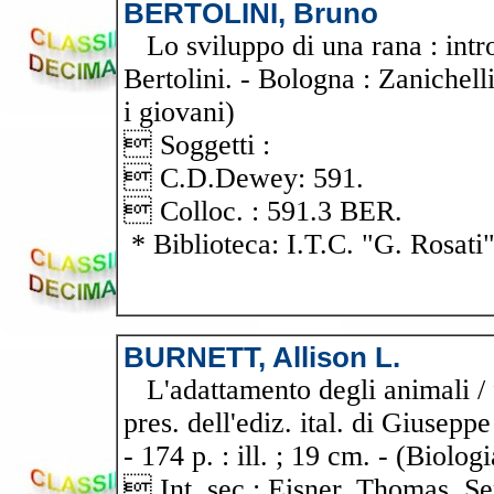
BERTOLINI, Bruno
Lo sviluppo di una rana : intr
Bertolini. - Bologna : Zanichelli
i giovani)
 Soggetti :
 C.D.Dewey: 591.
 Colloc. : 591.3 BER.
* Biblioteca: I.T.C. "G. Rosati
BURNETT, Allison L.
L'adattamento degli animali / 
pres. dell'ediz. ital. di Giusepp
- 174 p. : ill. ; 19 cm. - (Biolo
 Int. sec.: Eisner, Thomas. S