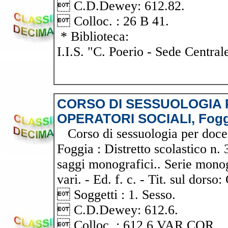
 C.D.Dewey: 612.82.
 Colloc. : 26 B 41.
* Biblioteca:
I.I.S. "C. Poerio - Sede Central
CORSO DI SESSUOLOGIA 
OPERATORI SOCIALI, Foggi
Corso di sessuologia per docenti
Foggia : Distretto scolastico n. 
saggi monografici.. Serie monogr
vari. - Ed. f. c. - Tit. sul dorso
 Soggetti : 1. Sesso.
 C.D.Dewey: 612.6.
 Colloc. : 612.6 VAR COR.