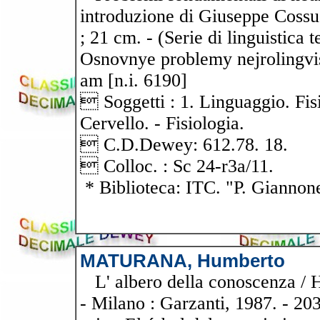
introduzione di Giuseppe Cossu.
; 21 cm. - (Serie di linguistica t
Osnovnye problemy nejrolingvist
am [n.i. 6190]
 Soggetti : 1. Linguaggio. Fisi
Cervello. - Fisiologia.
 C.D.Dewey: 612.78. 18.
 Colloc. : Sc 24-r3a/11.
* Biblioteca: ITC. "P. Giannon
MATURANA, Humberto
L' albero della conoscenza / 
- Milano : Garzanti, 1987. - 203 p