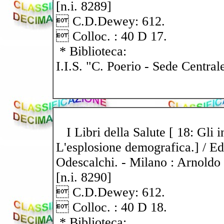
[n.i. 8289]
 C.D.Dewey: 612.
 Colloc. : 40 D 17.
* Biblioteca:
I.I.S. "C. Poerio - Sede Central
I Libri della Salute [ 18: Gli i
L'esplosione demografica.] / Edi
Odescalchi. - Milano : Arnoldo 
[n.i. 8290]
 C.D.Dewey: 612.
 Colloc. : 40 D 18.
* Biblioteca: