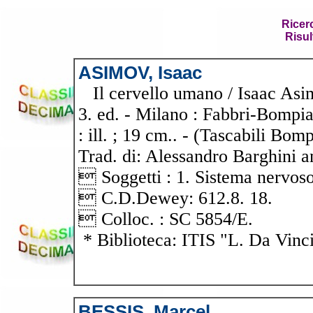
Ricer
Risul
ASIMOV, Isaac
Il cervello umano / Isaac Asimo
3. ed. - Milano : Fabbri-Bompi
: ill. ; 19 cm.. - (Tascabili Bom
Trad. di: Alessandro Barghini a
 Soggetti : 1. Sistema nervoso
 C.D.Dewey: 612.8. 18.
 Colloc. : SC 5854/E.
* Biblioteca: ITIS "L. Da Vinc
BESSIS, Marcel