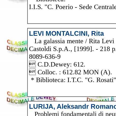
I.I.S. "C. Poerio - Sede Central
LEVI MONTALCINI, Rita
La galassia mente / Rita Levi 
Castoldi S.p.A., [1999]. - 218 p
8089-636-9
 C.D.Dewey: 612.
 Colloc. : 612.82 MON (A).
* Biblioteca: I.T.C. "G. Rosati
LURIJA, Aleksandr Roman
Problemi fondamentali di neurol