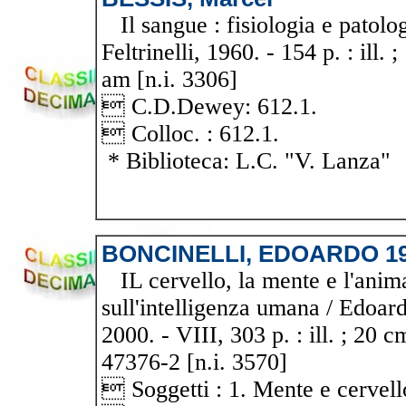
Il sangue : fisiologia e patolog
Feltrinelli, 1960. - 154 p. : ill
am [n.i. 3306]
 C.D.Dewey: 612.1.
 Colloc. : 612.1.
* Biblioteca: L.C. "V. Lanza"
BONCINELLI, EDOARDO 19
IL cervello, la mente e l'anima 
sull'intelligenza umana / Edoar
2000. - VIII, 303 p. : ill. ; 20
47376-2 [n.i. 3570]
 Soggetti : 1. Mente e cervello