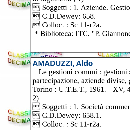
 Soggetti : 1. Aziende. Gestio
 C.D.Dewey: 658.
 Colloc. : Sc 11-r2a.
* Biblioteca: ITC. "P. Giannon
AMADUZZI, Aldo
Le gestioni comuni : gestioni s
partecipazione, aziende divise, 
Torino : U.T.E.T., 1961. - XV, 43
2)
 Soggetti : 1. Società commerc
 C.D.Dewey: 658.1.
 Colloc. : Sc 11-r2a.