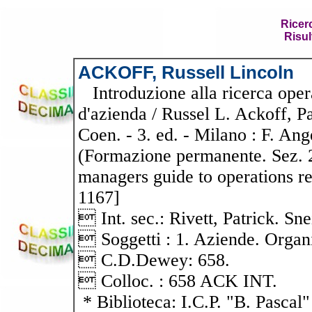
Ricer
Risul
ACKOFF, Russell Lincoln
Introduzione alla ricerca operat
d'azienda / Russel L. Ackoff, P
Coen. - 3. ed. - Milano : F. Ange
(Formazione permanente. Sez. 2,
managers guide to operations res
1167]
 Int. sec.: Rivett, Patrick. Sne
 Soggetti : 1. Aziende. Organi
 C.D.Dewey: 658.
 Colloc. : 658 ACK INT.
* Biblioteca: I.C.P. "B. Pascal"