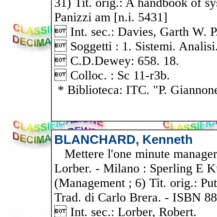
31) Tit. orig.: A handbook of sy
Panizzi am [n.i. 5431]
 Int. sec.: Davies, Garth W. P
 Soggetti : 1. Sistemi. Analisi
 C.D.Dewey: 658. 18.
 Colloc. : Sc 11-r3b.
* Biblioteca: ITC. "P. Giannon
BLANCHARD, Kenneth
Mettere l'one minute manager 
Lorber. - Milano : Sperling E Ku
(Management ; 6) Tit. orig.: Pu
Trad. di Carlo Brera. - ISBN 88
 Int. sec.: Lorber, Robert.