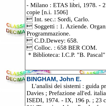
- Milano : ETAS libri, 1978. - 
copie [n.i. 1506]
 Int. sec.: Sordi, Carlo.
 Soggetti : 1. Aziende. Organi
Programmazione.
 C.D.Dewey: 658.
 Colloc. : 658 BER COM.
* Biblioteca: I.C.P. "B. Pascal"
BINGHAM, John E.
L'analisi dei sistemi : guida p
Davies ; Prefazione all'ed. itali
ISEDI, 1974. - IX, 196 p. ; 23 