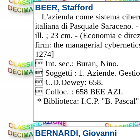
BEER, Stafford
L'azienda come sistema ciberne
italiana di Pasquale Saraceno. -
ill. ; 23 cm. - (Economia e direz
firm: the managerial cybernetics
1274]
 Int. sec.: Buran, Nino.
 Soggetti : 1. Aziende. Gesti
 C.D.Dewey: 658.
 Colloc. : 658 BEE AZI.
* Biblioteca: I.C.P. "B. Pascal"
BERNARDI, Giovanni