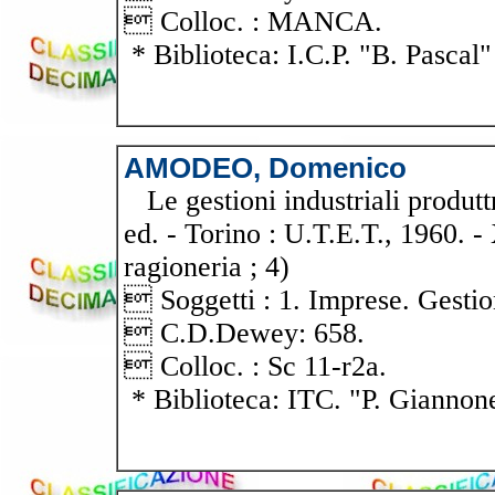
 Colloc. : MANCA.
* Biblioteca: I.C.P. "B. Pascal"
AMODEO, Domenico
Le gestioni industriali produtt
ed. - Torino : U.T.E.T., 1960. - X
ragioneria ; 4)
 Soggetti : 1. Imprese. Gestio
 C.D.Dewey: 658.
 Colloc. : Sc 11-r2a.
* Biblioteca: ITC. "P. Giannon