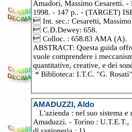
Amadori, Massimo Cesaretti. - 
1998. - 147 p.. - (TARGET) I
 Int. sec.: Cesaretti, Massi
 C.D.Dewey: 658.
 Colloc. : 658.83 AMA (A).
ABSTRACT: Questa guida offre t
vuole comprendere i meccanismi
quantitative, creative, e dei so
* Biblioteca: I.T.C. "G. Rosati
AMADUZZI, Aldo
L'azienda : nel suo sistema e ne
Amaduzzi. - Torino : U.T.E.T., 
di ragioneria ; 1)