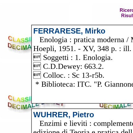
Ricer
Risul
FERRARESE, Mirko
Enologia : pratica moderna / Mi
Hoepli, 1951. - XV, 348 p. : ill.
 Soggetti : 1. Enologia.
 C.D.Dewey: 663.2.
 Colloc. : Sc 13-r5b.
* Biblioteca: ITC. "P. Giannon
WUHRER, Pietro
Enzimi e lieviti : complemento
edizione di Teoria e pratica del