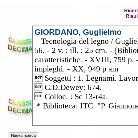
Ricer
Risul
GIORDANO, Guglielmo
Tecnologia del legno / Gugliel
56. - 2 v. : ill. ; 25 cm. - (Bibli
caratteristiche. - XVIII, 759 p. -
impieghi. - XX, 949 p am
 Soggetti : 1. Legnami. Lavor
 C.D.Dewey: 674.
 Colloc. : Sc 13-r4a.
* Biblioteca: ITC. "P. Giannon