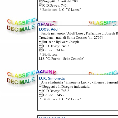
 Soggetti : 1. arti del 700.
 C.D.Dewey: 745.
* Biblioteca: L.C. "V. Lanza"
LOOS, Adolf
Parole nel vuoto / Adolf Loos ; Prefazione di Joseph Rykw
Trotzdem. - trad. di Sonia Gessner [n.i. 2766]
 Int. sec.: Rykwert, Joseph.
 C.D.Dewey: 745.2.
 Colloc. : 34 A 6.
* Biblioteca:
I.I.S. "C. Poerio - Sede Centrale"
LUX, Simonetta
Arte e industria / Simonetta Lux. - . - Firenze : Sanson
 Soggetti : 1. Disegno industriale.
 C.D.Dewey: 745.2.
 Colloc. : 745.2.
* Biblioteca: L.C. "V. Lanza"