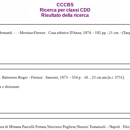
CCCBS
Ricerca per classi CDD
Risultato della ricerca
rnardi. - . - Messina-Firenze : Casa editrice D'Anna, 1974. - 192 pp ; 21 cm. - (Tan
atterson Boger. - Firenze : Sansoni, 1973. - 554 p. : ill. ; 23 cm am [n.i. 3751]
 e dizionari.
cura di Mimma Pasculli Ferrara,Vincenzo Pugliese,Nunzio Tomaiuoli. - Napoli : Electa