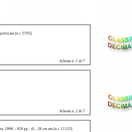
genti) am [n.i. 5705]
Scheda n. 1 di 7
Scheda n. 2 di 7
, 1998. - 428 pp : ill ; 28 cm am [n.i. 11133]