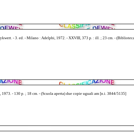
ert. - 3. ed. - Milano : Adelphi, 1972. - XXVIII, 373 p. : ill. ; 23 cm. - (Biblioteca
i, 1973. - 130 p. ; 18 cm. - (Scuola aperta) due copie uguali am [n.i. 3844/5135]