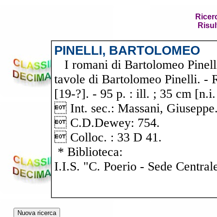
Ricer
Risul
PINELLI, BARTOLOMEO
I romani di Bartolomeo Pinelli
tavole di Bartolomeo Pinelli. - R
[19-?]. - 95 p. : ill. ; 35 cm [n.i
 Int. sec.: Massani, Giusepp
 C.D.Dewey: 754.
 Colloc. : 33 D 41.
* Biblioteca:
I.I.S. "C. Poerio - Sede Central