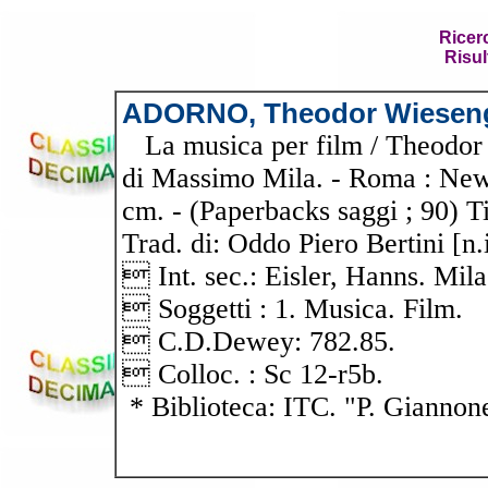
Ricer
Risul
ADORNO, Theodor Wiesen
La musica per film / Theodor 
di Massimo Mila. - Roma : Newto
cm. - (Paperbacks saggi ; 90) Ti
Trad. di: Oddo Piero Bertini [n.
 Int. sec.: Eisler, Hanns. Mil
 Soggetti : 1. Musica. Film.
 C.D.Dewey: 782.85.
 Colloc. : Sc 12-r5b.
* Biblioteca: ITC. "P. Giannon