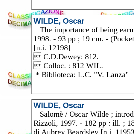
WILDE, Oscar
The importance of being earnes
1998. - 93 pp ; 19 cm. - (Pocket
[n.i. 12198]
 C.D.Dewey: 812.
 Colloc. : 812 WIL.
* Biblioteca: L.C. "V. Lanza"
WILDE, Oscar
Salomè / Oscar Wilde ; introdu
Rizzoli, 1997. - 182 pp : ill. ; 
di Aubrey Beardsley [n.i. 11953