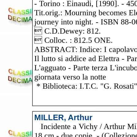
- Torino : Einaudi, [1990]. - 450
Tit.orig.: Mourning becomes E
journey into night. - ISBN 88-
 C.D.Dewey: 812.
 Colloc. : 812.5 ONE.
ABSTRACT: Indice: I capolavor
Il lutto si addice ad Elettra - P
L'agguato - Parte terza L'incub
giornata verso la notte
* Biblioteca: I.T.C. "G. Rosati
MILLER, Arthur
Incidente a Vichy / Arthur Mille
18 cm - due copie. - (Collezione