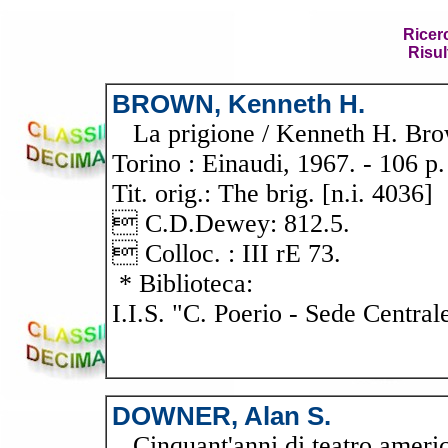
Ricer
Risul
BROWN, Kenneth H.
La prigione / Kenneth H. Brown
Torino : Einaudi, 1967. - 106 p. 
Tit. orig.: The brig. [n.i. 4036]
 C.D.Dewey: 812.5.
 Colloc. : III rE 73.
* Biblioteca:
I.I.S. "C. Poerio - Sede Central
DOWNER, Alan S.
Cinquant'anni di teatro americ