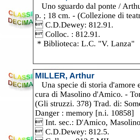
Uno sguardo dal ponte / Arthur 
p. ; 18 cm. - (Collezione di teat
 C.D.Dewey: 812.91.
 Colloc. : 812.91.
* Biblioteca: L.C. "V. Lanza"
MILLER, Arthur
Una specie di storia d'amore e 
cura di Masolino d'Amico. - Tori
(Gli struzzi. 378) Trad. di: Som
Danger : memory [n.i. 10858]
 Int. sec.: D'Amico, Masolino
 C.D.Dewey: 812.5.