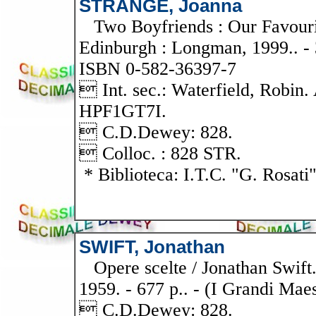
STRANGE, Joanna
Two Boyfriends : Our Favourit
Edinburgh : Longman, 1999.. - 3
ISBN 0-582-36397-7
 Int. sec.: Waterfield, Robin
HPF1GT7I.
 C.D.Dewey: 828.
 Colloc. : 828 STR.
* Biblioteca: I.T.C. "G. Rosati
SWIFT, Jonathan
Opere scelte / Jonathan Swift.
1959. - 677 p.. - (I Grandi Maes
 C.D.Dewey: 828.