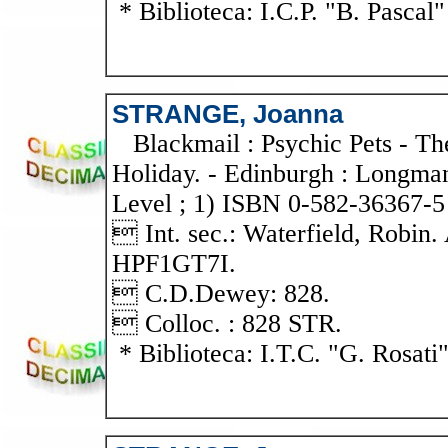
* Biblioteca: I.C.P. "B. Pascal"
STRANGE, Joanna
Blackmail : Psychic Pets - Th
Holiday. - Edinburgh : Longman,
Level ; 1) ISBN 0-582-36367-5
 Int. sec.: Waterfield, Robin
HPF1GT7I.
 C.D.Dewey: 828.
 Colloc. : 828 STR.
* Biblioteca: I.T.C. "G. Rosati