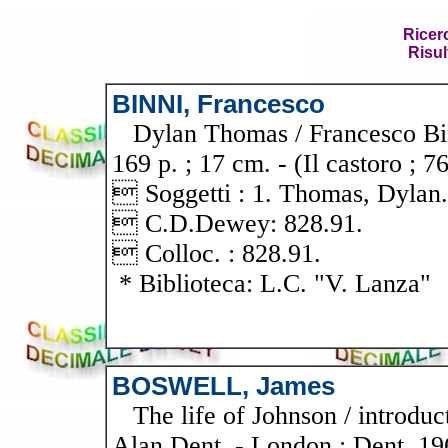
Ricer
Risul
BINNI, Francesco
Dylan Thomas / Francesco Binni
169 p. ; 17 cm. - (Il castoro ; 7
 Soggetti : 1. Thomas, Dylan.
 C.D.Dewey: 828.91.
 Colloc. : 828.91.
* Biblioteca: L.C. "V. Lanza"
BOSWELL, James
The life of Johnson / introduct
Alan Dent. - London : Dent, 196