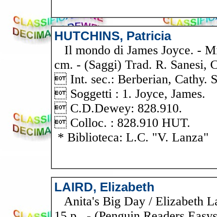
HUTCHINS, Patricia
Il mondo di James Joyce. - Mila
cm. - (Saggi) Trad. R. Sanesi, C
 Int. sec.: Berberian, Cathy. 
 Soggetti : 1. Joyce, James.
 C.D.Dewey: 828.910.
 Colloc. : 828.910 HUT.
* Biblioteca: L.C. "V. Lanza"
LAIRD, Elizabeth
Anita's Big Day / Elizabeth La
15 p.. - (Penguin Readers Easy