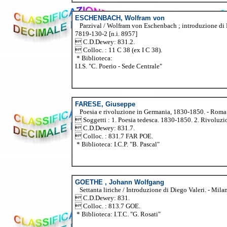
ESCHENBACH, Wolfram von
Parzival / Wolfram von Eschenbach ; introduzione di Lau
7819-130-2 [n.i. 8957]
 C.D.Dewey: 831.2.
 Colloc. : 11 C 38 (ex I C 38).
* Biblioteca:
I.I.S. "C. Poerio - Sede Centrale"
FARESE, Giuseppe
Poesia e rivoluzione in Germania, 1830-1850. - Roma : L
 Soggetti : 1. Poesia tedesca. 1830-1850. 2. Rivoluzi
 C.D.Dewey: 831.7.
 Colloc. : 831.7 FAR POE.
* Biblioteca: I.C.P. "B. Pascal"
GOETHE , Johann Wolfgang
Settanta liriche / Introduzione di Diego Valeri. - Milano
 C.D.Dewey: 831.
 Colloc. : 813.7 GOE.
* Biblioteca: I.T.C. "G. Rosati"