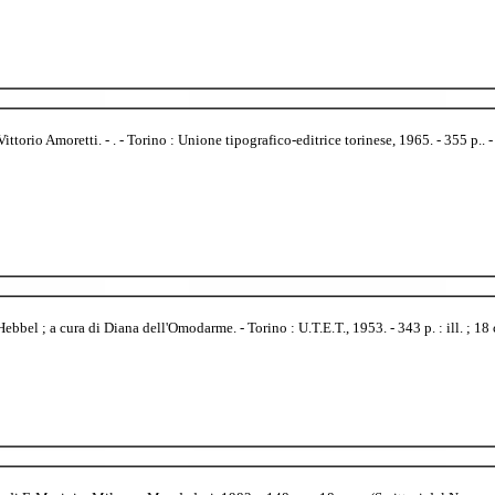
rio Amoretti. - . - Torino : Unione tipografico-editrice torinese, 1965. - 355 p.. - (I
bel ; a cura di Diana dell'Omodarme. - Torino : U.T.E.T., 1953. - 343 p. : ill. ; 18 cm