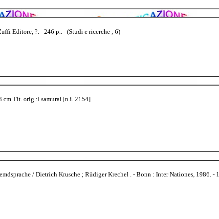
i Editore, ?. - 246 p.. - (Studi e ricerche ; 6)
8 cm Tit. orig.:I samurai [n.i. 2154]
dsprache / Dietrich Krusche ; Rüdiger Krechel . - Bonn : Inter Nationes, 1986. - 107