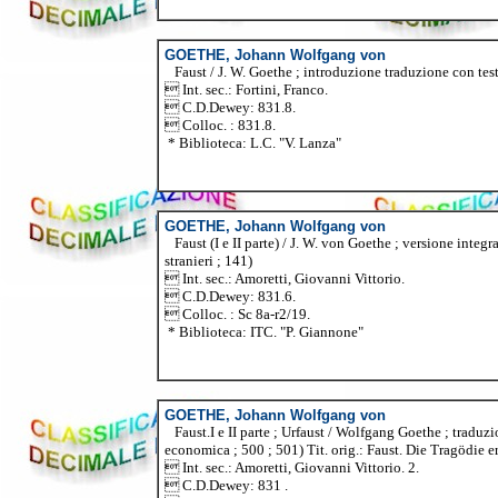
GOETHE, Johann Wolfgang von
Faust / J. W. Goethe ; introduzione traduzione con testo
 Int. sec.: Fortini, Franco.
 C.D.Dewey: 831.8.
 Colloc. : 831.8.
* Biblioteca: L.C. "V. Lanza"
GOETHE, Johann Wolfgang von
Faust (I e II parte) / J. W. von Goethe ; versione integra
stranieri ; 141)
 Int. sec.: Amoretti, Giovanni Vittorio.
 C.D.Dewey: 831.6.
 Colloc. : Sc 8a-r2/19.
* Biblioteca: ITC. "P. Giannone"
GOETHE, Johann Wolfgang von
Faust.I e II parte ; Urfaust / Wolfgang Goethe ; traduzio
economica ; 500 ; 501) Tit. orig.: Faust. Die Tragödie ers
 Int. sec.: Amoretti, Giovanni Vittorio. 2.
 C.D.Dewey: 831 .