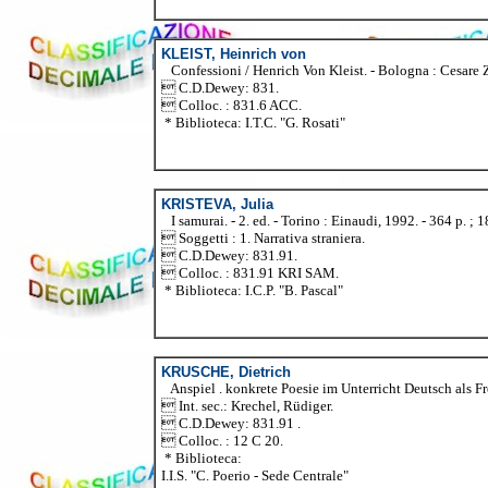
KLEIST, Heinrich von
Confessioni / Henrich Von Kleist. - Bologna : Cesare Zuff
 C.D.Dewey: 831.
 Colloc. : 831.6 ACC.
* Biblioteca: I.T.C. "G. Rosati"
KRISTEVA, Julia
I samurai. - 2. ed. - Torino : Einaudi, 1992. - 364 p. ; 1
 Soggetti : 1. Narrativa straniera.
 C.D.Dewey: 831.91.
 Colloc. : 831.91 KRI SAM.
* Biblioteca: I.C.P. "B. Pascal"
KRUSCHE, Dietrich
Anspiel . konkrete Poesie im Unterricht Deutsch als Frem
 Int. sec.: Krechel, Rüdiger.
 C.D.Dewey: 831.91 .
 Colloc. : 12 C 20.
* Biblioteca:
I.I.S. "C. Poerio - Sede Centrale"