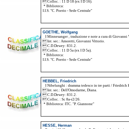
 Colloc. : 11 D 18 (ex I D 16).
* Biblioteca:
I.I.S. "C. Poerio - Sede Centrale"
GOETHE, Wolfgang
I Minnesanger ; traduzione e note a cura di Giovanni Vitto
 Int. sec.: Amoretti, Giovanni Vittorio.
 C.D.Dewey: 831.2.
 Colloc. : 11 D 5a (ex I D 5a).
* Biblioteca:
I.I.S. "C. Poerio - Sede Centrale"
HEBBEL, Friedrich
I Nibelunghi : dramma tedesco in tre parti / Friedrich Heb
 Int. sec.: Dell'Omodarme, Diana.
 C.D.Dewey: 831.2.
 Colloc. : Sc 8a-r2/26.
* Biblioteca: ITC. "P. Giannone"
HESSE, Herman