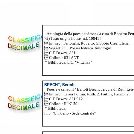
Antologia della poesia tedesca / a cura di Roberto Ferto
72) Testo orig. a fronte [n.i. 10841]
 Int. sec.: Fertonani, Roberto. Giobbio Crea, Elena.
 Soggetti : 1. Poesia tedesca. Antologie.
 C.D.Dewey: 831.
 Colloc. : 831 ANT.
* Biblioteca: L.C. "V. Lanza"
BRECHT, Bertolt
Poesie e canzoni / Bertolt Brecht ; a cura di Ruth Leiser
 Int. sec.: Leiser Fortini, Ruth. 2. Fortini, Franco. 2.
 C.D.Dewey: 831.912.
 Colloc. : III rC 59.
* Biblioteca:
I.I.S. "C. Poerio - Sede Centrale"