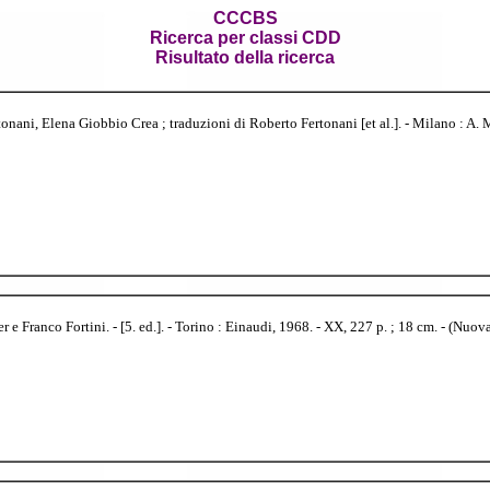
CCCBS
Ricerca per classi CDD
Risultato della ricerca
nani, Elena Giobbio Crea ; traduzioni di Roberto Fertonani [et al.]. - Milano : A. Mo
 e Franco Fortini. - [5. ed.]. - Torino : Einaudi, 1968. - XX, 227 p. ; 18 cm. - (Nuov