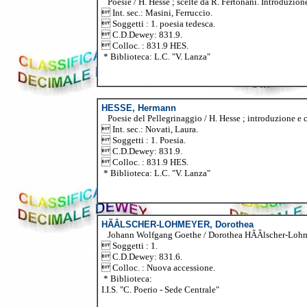
Poesie / H. Hesse ; scelte da R. Fertonani. Introduzione
 Int. sec.: Masini, Ferruccio.
 Soggetti : 1. poesia tedesca.
 C.D.Dewey: 831.9.
 Colloc. : 831.9 HES.
* Biblioteca: L.C. "V. Lanza"
HESSE, Hermann
Poesie del Pellegrinaggio / H. Hesse ; introduzione e c
 Int. sec.: Novati, Laura.
 Soggetti : 1. Poesia.
 C.D.Dewey: 831.9.
 Colloc. : 831.9 HES.
* Biblioteca: L.C. "V. Lanza"
HÃÂLSCHER-LOHMEYER, Dorothea
Johann Wolfgang Goethe / Dorothea HÃÂlscher-Lohmeyer
 Soggetti : 1.
 C.D.Dewey: 831.6.
 Colloc. : Nuova accessione.
* Biblioteca:
I.I.S. "C. Poerio - Sede Centrale"