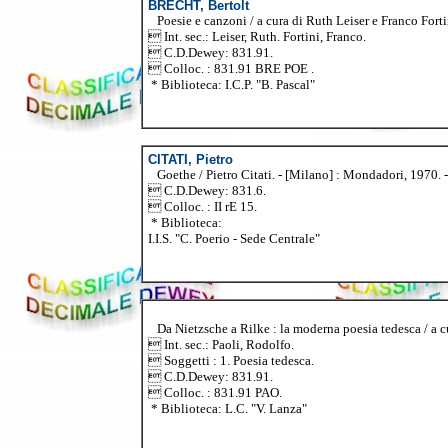
BRECHT, Bertolt
Poesie e canzoni / a cura di Ruth Leiser e Franco Fortini
 Int. sec.: Leiser, Ruth. Fortini, Franco.
 C.D.Dewey: 831.91.
 Colloc. : 831.91 BRE POE .
* Biblioteca: I.C.P. "B. Pascal"
CITATI, Pietro
Goethe / Pietro Citati. - [Milano] : Mondadori, 1970. - 5
 C.D.Dewey: 831.6.
 Colloc. : II rE 15.
* Biblioteca:
I.I.S. "C. Poerio - Sede Centrale"
Da Nietzsche a Rilke : la moderna poesia tedesca / a cur
 Int. sec.: Paoli, Rodolfo.
 Soggetti : 1. Poesia tedesca.
 C.D.Dewey: 831.91.
 Colloc. : 831.91 PAO.
* Biblioteca: L.C. "V. Lanza"