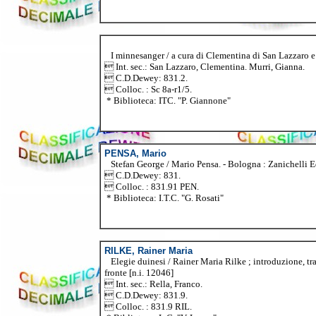
I minnesanger / a cura di Clementina di San Lazzaro e Gian
 Int. sec.: San Lazzaro, Clementina. Murri, Gianna.
 C.D.Dewey: 831.2.
 Colloc. : Sc 8a-r1/5.
* Biblioteca: ITC. "P. Giannone"
PENSA, Mario
Stefan George / Mario Pensa. - Bologna : Zanichelli Edi
 C.D.Dewey: 831.
 Colloc. : 831.91 PEN.
* Biblioteca: I.T.C. "G. Rosati"
RILKE, Rainer Maria
Elegie duinesi / Rainer Maria Rilke ; introduzione, trad
fronte [n.i. 12046]
 Int. sec.: Rella, Franco.
 C.D.Dewey: 831.9.
 Colloc. : 831.9 RIL.