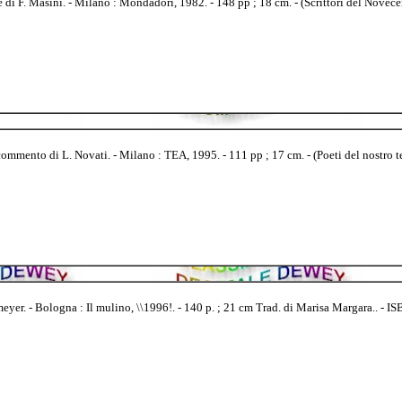
 di F. Masini. - Milano : Mondadori, 1982. - 148 pp ; 18 cm. - (Scrittori del Novece
ommento di L. Novati. - Milano : TEA, 1995. - 111 pp ; 17 cm. - (Poeti del nostro t
. - Bologna : Il mulino, \\1996!. - 140 p. ; 21 cm Trad. di Marisa Margara.. - 