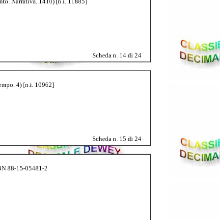
nto. Narrativa. 1410) [n.i. 11885]
Scheda n. 14 di 24
empo. 4) [n.i. 10962]
Scheda n. 15 di 24
ISBN 88-15-05481-2