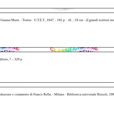
na Murri. - Torino : U.T.E.T., 1947. - 192 p. : ill. ; 19 cm. - (I grandi scrittori str
tore, ?. - 329 p.
uzione e commento di Franco Rella. - Milano : Biblioteca universale Rizzoli, 1998. -