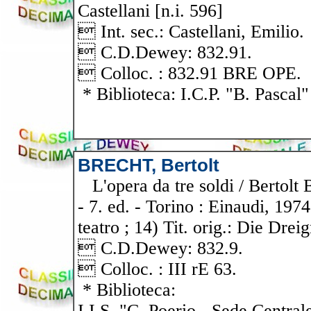
Castellani [n.i. 596]
 Int. sec.: Castellani, Emilio.
 C.D.Dewey: 832.91.
 Colloc. : 832.91 BRE OPE.
* Biblioteca: I.C.P. "B. Pascal"
BRECHT, Bertolt
L'opera da tre soldi / Bertolt B
- 7. ed. - Torino : Einaudi, 1974
teatro ; 14) Tit. orig.: Die Drei
 C.D.Dewey: 832.9.
 Colloc. : III rE 63.
* Biblioteca:
I.I.S. "C. Poerio - Sede Central