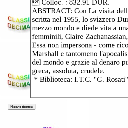
 Colloc. : 832.91 DUR.
ABSTRACT: Con La visita della
scritta nel 1955, lo svizzero Du
mezzo mondo e diede vita a una 
femminili, Claire Zachanassian,
Essa non impersona - come ricord
Marshall e tantomeno l'apocalis
del mondo e grazie al denaro pu
greca, assoluta, crudele.
* Biblioteca: I.T.C. "G. Rosati