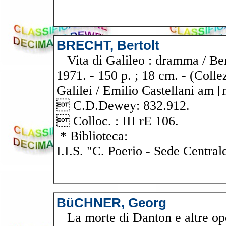
BRECHT, Bertolt
Vita di Galileo : dramma / Berto
1971. - 150 p. ; 18 cm. - (Colle
Galilei / Emilio Castellani am [
 C.D.Dewey: 832.912.
 Colloc. : III rE 106.
* Biblioteca:
I.I.S. "C. Poerio - Sede Central
BüCHNER, Georg
La morte di Danton e altre ope