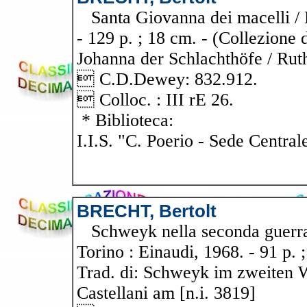
Santa Giovanna dei macelli / Be
- 129 p. ; 18 cm. - (Collezione d
Johanna der Schlachthöfe / Ruth
 C.D.Dewey: 832.912.
 Colloc. : III rE 26.
* Biblioteca:
I.I.S. "C. Poerio - Sede Central
BRECHT, Bertolt
Schweyk nella seconda guerra m
Torino : Einaudi, 1968. - 91 p. ;
Trad. di: Schweyk im zweiten W
Castellani am [n.i. 3819]