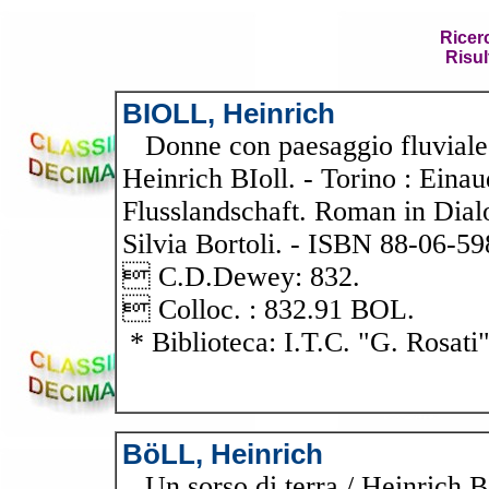
Ricer
Risul
BIOLL, Heinrich
Donne con paesaggio fluviale 
Heinrich BIoll. - Torino : Einau
Flusslandschaft. Roman in Dial
Silvia Bortoli. - ISBN 88-06-5
 C.D.Dewey: 832.
 Colloc. : 832.91 BOL.
* Biblioteca: I.T.C. "G. Rosati
BöLL, Heinrich
Un sorso di terra / Heinrich Bol