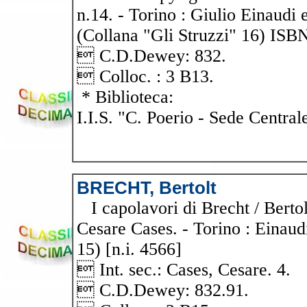
n.14. - Torino : Giulio Einaudi 
(Collana "Gli Struzzi" 16) ISBN
 C.D.Dewey: 832.
 Colloc. : 3 B13.
* Biblioteca:
I.I.S. "C. Poerio - Sede Central
BRECHT, Bertolt
I capolavori di Brecht / Bertold
Cesare Cases. - Torino : Einaudi
15) [n.i. 4566]
 Int. sec.: Cases, Cesare. 4.
 C.D.Dewey: 832.91.