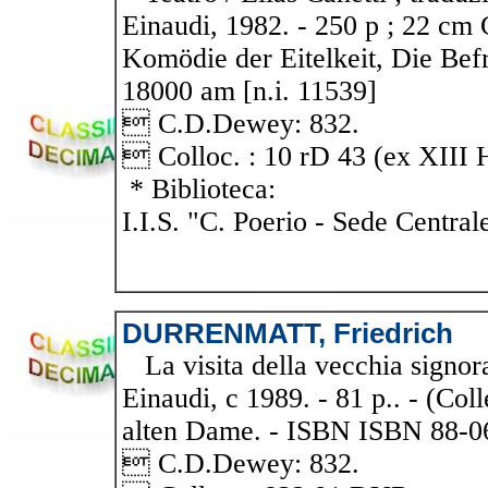
Einaudi, 1982. - 250 p ; 22 cm C
Komödie der Eitelkeit, Die Befr
18000 am [n.i. 11539]
 C.D.Dewey: 832.
 Colloc. : 10 rD 43 (ex XIII 
* Biblioteca:
I.I.S. "C. Poerio - Sede Central
DURRENMATT, Friedrich
La visita della vecchia signora
Einaudi, c 1989. - 81 p.. - (Col
alten Dame. - ISBN ISBN 88-0
 C.D.Dewey: 832.