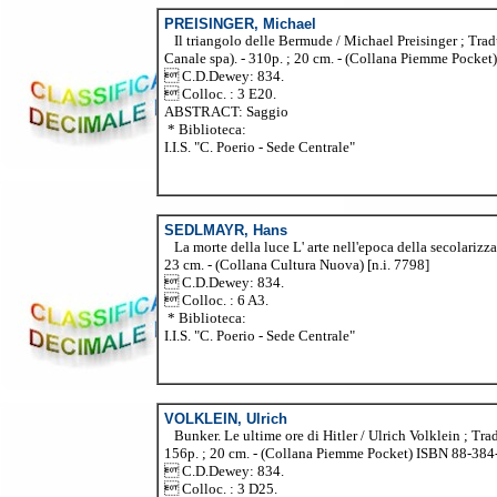
PREISINGER, Michael
Il triangolo delle Bermude / Michael Preisinger ; Trad
Canale spa). - 310p. ; 20 cm. - (Collana Piemme Pocket)
 C.D.Dewey: 834.
 Colloc. : 3 E20.
ABSTRACT: Saggio
* Biblioteca:
I.I.S. "C. Poerio - Sede Centrale"
SEDLMAYR, Hans
La morte della luce L' arte nell'epoca della secolariz
23 cm. - (Collana Cultura Nuova) [n.i. 7798]
 C.D.Dewey: 834.
 Colloc. : 6 A3.
* Biblioteca:
I.I.S. "C. Poerio - Sede Centrale"
VOLKLEIN, Ulrich
Bunker. Le ultime ore di Hitler / Ulrich Volklein ; Tr
156p. ; 20 cm. - (Collana Piemme Pocket) ISBN 88-384-2
 C.D.Dewey: 834.
 Colloc. : 3 D25.