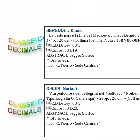
BERGDOLT, Klaus
La peste nera e la fine del Medioevo / Klaus Bergdolt 
374p. ; 20 cm. - (Collana Piemme Pocket) ISBN 88-384-6
 C.D.Dewey: 834.
 Colloc. : 3 E19.
ABSTRACT: Saggio Storico
* Biblioteca:
I.I.S. "C. Poerio - Sede Centrale"
OHLER, Norbert
Vita pericolosa dei pellegrini nel Medioevo / Norbert
Tipolitografia G. Canale spa). - 295p. ; 20 cm. - (Coll
 C.D.Dewey: 834.
 Colloc. : 3 D23.
ABSTRACT: Saggio Storico
* Biblioteca:
I.I.S. "C. Poerio - Sede Centrale"