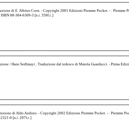
uzione di E. Albites Coen. - Copyright 2001 Edizioni Piemme Pocket. - : Piemme Po
 ISBN 88-384-6309-3 [n.i. 359f.c.]
zazione / Hans Sedlmayr ; Traduzione dal tedesco di Marola Guarducci. - Prima Ediz
aduzione di Aldo Audisio. - Copyright 2002 Edizione Piemme Pocket. - : Piemme Pock
321-0 [n.i. 297f.c.]