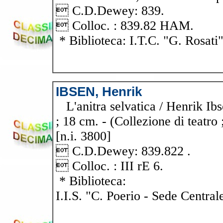
 C.D.Dewey: 839.
 Colloc. : 839.82 HAM.
* Biblioteca: I.T.C. "G. Rosati
IBSEN, Henrik
L'anitra selvatica / Henrik Ibse
; 18 cm. - (Collezione di teatro
[n.i. 3800]
 C.D.Dewey: 839.822 .
 Colloc. : III rE 6.
* Biblioteca:
I.I.S. "C. Poerio - Sede Central