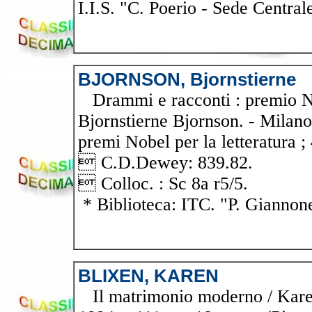
I.I.S. "C. Poerio - Sede Central
BJORNSON, Bjornstierne
Drammi e racconti : premio Nob
Bjornstierne Bjornson. - Milano 
premi Nobel per la letteratura ;
 C.D.Dewey: 839.82.
 Colloc. : Sc 8a r5/5.
* Biblioteca: ITC. "P. Giannon
BLIXEN, KAREN
Il matrimonio moderno / Karen 