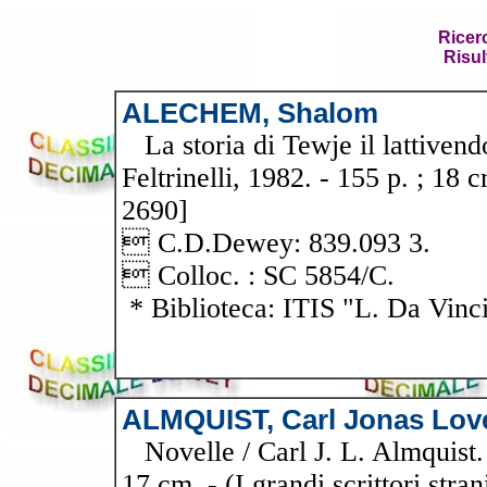
Ricer
Risul
ALECHEM, Shalom
La storia di Tewje il lattiven
Feltrinelli, 1982. - 155 p. ; 18 
2690]
 C.D.Dewey: 839.093 3.
 Colloc. : SC 5854/C.
* Biblioteca: ITIS "L. Da Vinc
ALMQUIST, Carl Jonas Lov
Novelle / Carl J. L. Almquist. 
17 cm. - (I grandi scrittori stran