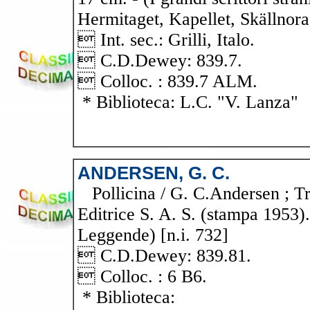
Hermitaget, Kapellet, Skällnora
 Int. sec.: Grilli, Italo.
 C.D.Dewey: 839.7.
 Colloc. : 839.7 ALM.
* Biblioteca: L.C. "V. Lanza"
ANDERSEN, G. C.
Pollicina / G. C.Andersen ; Tr
Editrice S. A. S. (stampa 1953).
Leggende) [n.i. 732]
 C.D.Dewey: 839.81.
 Colloc. : 6 B6.
* Biblioteca: