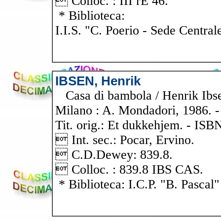
 Colloc. : III rE 46.
* Biblioteca:
I.I.S. "C. Poerio - Sede Central
IBSEN, Henrik
Casa di bambola / Henrik Ibsen
Milano : A. Mondadori, 1986. - 1
Tit. orig.: Et dukkehjem. - ISB
 Int. sec.: Pocar, Ervino.
 C.D.Dewey: 839.8.
 Colloc. : 839.8 IBS CAS.
* Biblioteca: I.C.P. "B. Pascal"