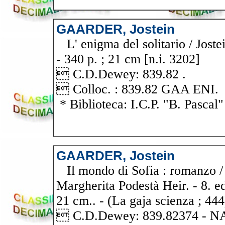
GAARDER, Jostein
L' enigma del solitario / Joste
- 340 p. ; 21 cm [n.i. 3202]
 C.D.Dewey: 839.82 .
 Colloc. : 839.82 GAA ENI.
* Biblioteca: I.C.P. "B. Pascal"
GAARDER, Jostein
Il mondo di Sofia : romanzo / d
Margherita Podestà Heir. - 8. ed
21 cm.. - (La gaja scienza ; 44
 C.D.Dewey: 839.82374 - 