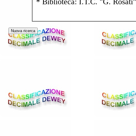
* Biblioteca: I.T.C. "G. Rosati