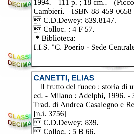
1994. - 111 p. ; 18 cm.. - (Picc
Cambieri. - ISBN 88-459-0658-2
 C.D.Dewey: 839.8147.
 Colloc. : 4 F 57.
* Biblioteca:
I.I.S. "C. Poerio - Sede Central
CANETTI, ELIAS
Il frutto del fuoco : storia di u
ed. - Milano : Adelphi, 1996. - 
Trad. di Andrea Casalegno e Re
[n.i. 3756]
 C.D.Dewey: 839.
 Colloc. : 5 B 66.