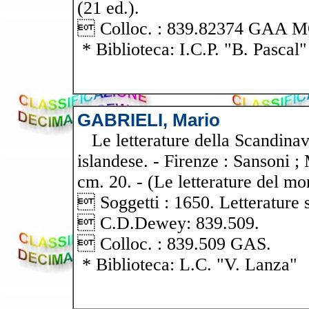
(21 ed.).
 Colloc. : 839.82374 GAA 
* Biblioteca: I.C.P. "B. Pascal"
GABRIELI, Mario
Le letterature della Scandinav
islandese. - Firenze : Sansoni ;
cm. 20. - (Le letterature del mo
 Soggetti : 1650. Letterature 
 C.D.Dewey: 839.509.
 Colloc. : 839.509 GAS.
* Biblioteca: L.C. "V. Lanza"