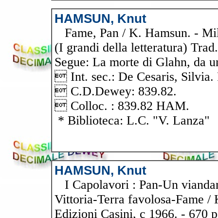
HAMSUN, Knut
Fame, Pan / K. Hamsun. - Milan
(I grandi della letteratura) Tra
Segue: La morte di Glahn, da u
 Int. sec.: De Cesaris, Silvia
 C.D.Dewey: 839.82.
 Colloc. : 839.82 HAM.
* Biblioteca: L.C. "V. Lanza"
HAMSUN, Knut
I Capolavori : Pan-Un viandant
Vittoria-Terra favolosa-Fame /
Edizioni Casini, c 1966. - 670 p