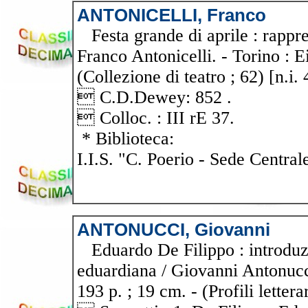
ANTONICELLI, Franco
Festa grande di aprile : rappre
Franco Antonicelli. - Torino : E
(Collezione di teatro ; 62) [n.i.
 C.D.Dewey: 852 .
 Colloc. : III rE 37.
* Biblioteca:
I.I.S. "C. Poerio - Sede Central
ANTONUCCI, Giovanni
Eduardo De Filippo : introduzio
eduardiana / Giovanni Antonucci
193 p. ; 19 cm. - (Profili lette