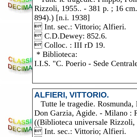
Rizzoli, 1955.. - 381 p. ; 16 cm.
894).) [n.i. 1938]
 Int. sec.: Vittorio; Alfieri.
 C.D.Dewey: 852.6.
 Colloc. : III rD 19.
* Biblioteca:
I.I.S. "C. Poerio - Sede Central
ALFIERI, VITTORIO.
Tutte le tragedie. Rosmunda, M
Don Garzia, Agide. - Milano : Ri
((Biblioteca universale Rizzoli,
 Int. sec.: Vittorio; Alfieri.