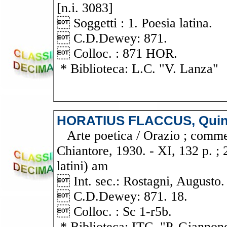
[n.i. 3083]
 Soggetti : 1. Poesia latina.
 C.D.Dewey: 871.
 Colloc. : 871 HOR.
* Biblioteca: L.C. "V. Lanza"
HORATIUS FLACCUS, Quin
Arte poetica / Orazio ; commen
Chiantore, 1930. - XI, 132 p. ; 
latini) am
 Int. sec.: Rostagni, Augusto.
 C.D.Dewey: 871. 18.
 Colloc. : Sc 1-r5b.
* Biblioteca: ITC. "P. Giannon