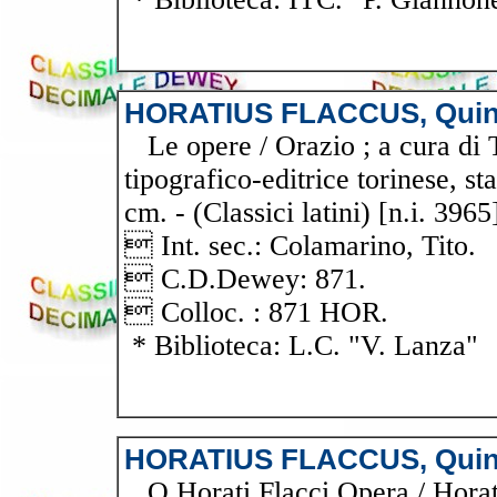
HORATIUS FLACCUS, Quin
Le opere / Orazio ; a cura di 
tipografico-editrice torinese, st
cm. - (Classici latini) [n.i. 3965
 Int. sec.: Colamarino, Tito.
 C.D.Dewey: 871.
 Colloc. : 871 HOR.
* Biblioteca: L.C. "V. Lanza"
HORATIUS FLACCUS, Quin
Q.Horati Flacci Opera / Horati