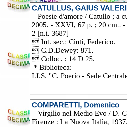
CATULLUS, GAIUS VALER
Poesie d'amore / Catullo ; a cu
2005. - XXVI, 67 p. ; 20 cm.. 
2 [n.i. 3687]
 Int. sec.: Cinti, Federico.
 C.D.Dewey: 871.
 Colloc. : 14 D 25.
* Biblioteca:
I.I.S. "C. Poerio - Sede Central
COMPARETTI, Domenico
Virgilio nel Medio Evo / D. Com
Firenze : La Nuova Italia, 1937