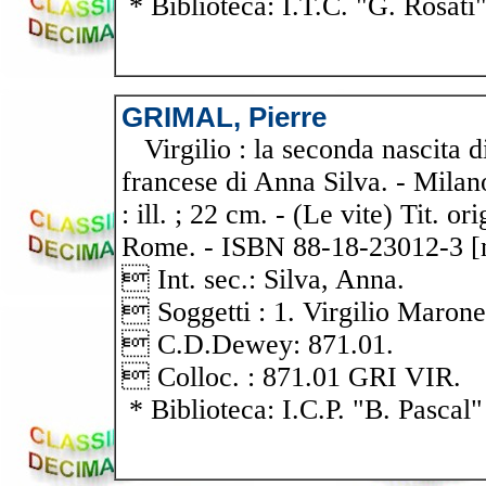
* Biblioteca: I.T.C. "G. Rosati
GRIMAL, Pierre
Virgilio : la seconda nascita d
francese di Anna Silva. - Milano 
: ill. ; 22 cm. - (Le vite) Tit. o
Rome. - ISBN 88-18-23012-3 [n
 Int. sec.: Silva, Anna.
 Soggetti : 1. Virgilio Marone
 C.D.Dewey: 871.01.
 Colloc. : 871.01 GRI VIR.
* Biblioteca: I.C.P. "B. Pascal"