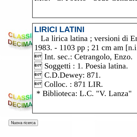
LIRICI LATINI
La lirica latina ; versioni di E
1983. - 1103 pp ; 21 cm am [n.i
 Int. sec.: Cetrangolo, Enzo.
 Soggetti : 1. Poesia latina.
 C.D.Dewey: 871.
 Colloc. : 871 LIR.
* Biblioteca: L.C. "V. Lanza"