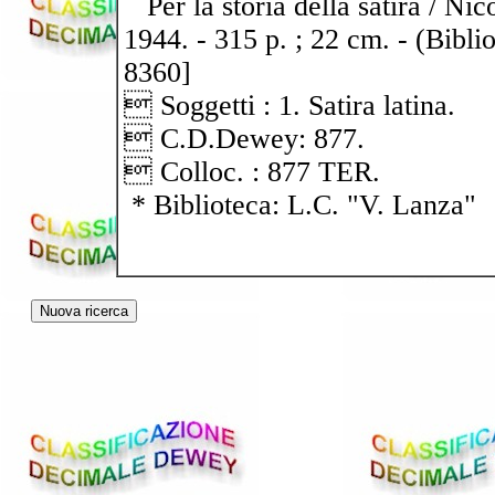
Per la storia della satira / Nic
1944. - 315 p. ; 22 cm. - (Bibli
8360]
 Soggetti : 1. Satira latina.
 C.D.Dewey: 877.
 Colloc. : 877 TER.
* Biblioteca: L.C. "V. Lanza"