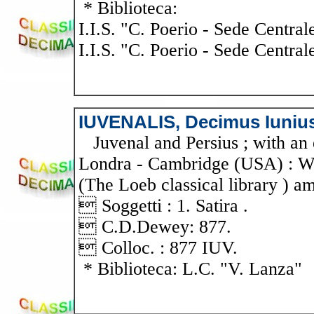
* Biblioteca:
I.I.S. "C. Poerio - Sede Central
I.I.S. "C. Poerio - Sede Central
IUVENALIS, Decimus Iuniu
Juvenal and Persius ; with an 
Londra - Cambridge (USA) : W.
(The Loeb classical library ) am
 Soggetti : 1. Satira .
 C.D.Dewey: 877.
 Colloc. : 877 IUV.
* Biblioteca: L.C. "V. Lanza"