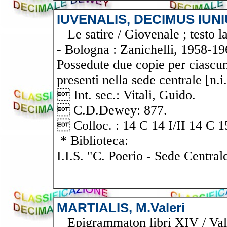
IUVENALIS, DECIMUS IUN
Le satire / Giovenale ; testo la
- Bologna : Zanichelli, 1958-196
Possedute due copie per ciascun 
presenti nella sede centrale [n
 Int. sec.: Vitali, Guido.
 C.D.Dewey: 877.
 Colloc. : 14 C 14 I/II 14 C 15
* Biblioteca:
I.I.S. "C. Poerio - Sede Central
MARTIALIS, M.Valeri
Epigrammaton libri XIV / Valeri