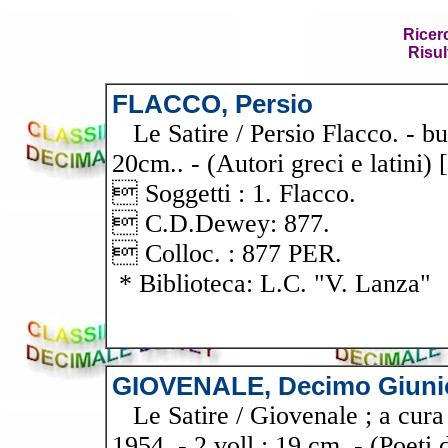
Ricer
Risul
FLACCO, Persio
Le Satire / Persio Flacco. - buo
20cm.. - (Autori greci e latini) [
 Soggetti : 1. Flacco.
 C.D.Dewey: 877.
 Colloc. : 877 PER.
* Biblioteca: L.C. "V. Lanza"
GIOVENALE, Decimo Giuni
Le Satire / Giovenale ; a cura 
1954. - 2 voll ; 19 cm. - (Poeti