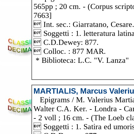
565pp ; 20 cm. - (Corpus scrip
7663]
 Int. sec.: Giarratano, Cesare
 Soggetti : 1. letteratura latina
 C.D.Dewey: 877.
 Colloc. : 877 MAR.
* Biblioteca: L.C. "V. Lanza"
MARTIALIS, Marcus Valeri
Epigrams / M. Valerius Martiali
Walter C.A. Ker. - Londra - C
- 2 voll ; 16 cm. - (The Loeb cla
 Soggetti : 1. Satira ed umori