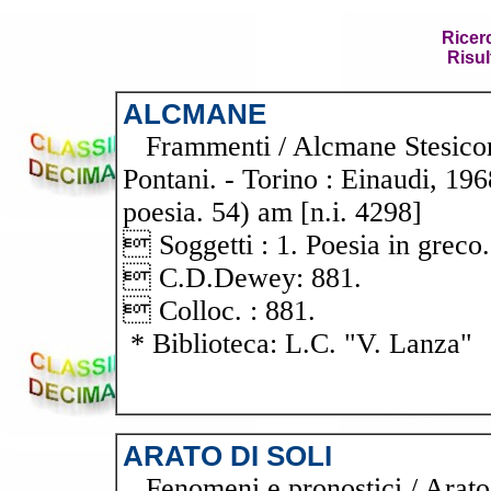
Ricer
Risul
ALCMANE
Frammenti / Alcmane Stesicoro 
Pontani. - Torino : Einaudi, 196
poesia. 54) am [n.i. 4298]
 Soggetti : 1. Poesia in greco.
 C.D.Dewey: 881.
 Colloc. : 881.
* Biblioteca: L.C. "V. Lanza"
ARATO DI SOLI
Fenomeni e pronostici / Arato d