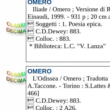
OMERO
Iliade / Omero ; Versione di Ro
Einaudi, 1999. - 931 p ; 20 cm 
 Soggetti : 1. Poesia epica.
 C.D.Dewey: 883.
 Colloc. : 883.
* Biblioteca: L.C. "V. Lanza"
OMERO
L'Odissea / Omero ; Tradotta 
A.Taccone. - Torino : S.Lattes &
466]
 C.D.Dewey: 883.
 Colloc. : 2 A26.