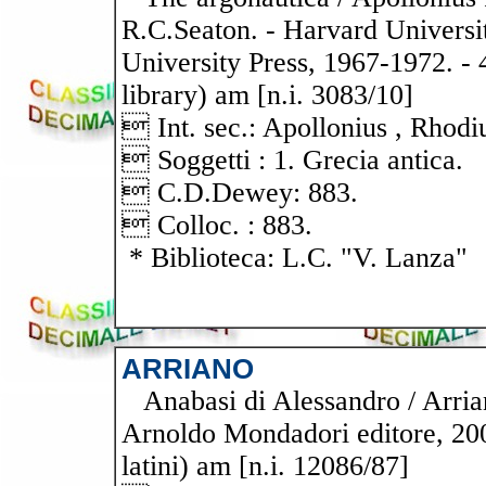
R.C.Seaton. - Harvard Universi
University Press, 1967-1972. - 4
library) am [n.i. 3083/10]
 Int. sec.: Apollonius , Rhodi
 Soggetti : 1. Grecia antica.
 C.D.Dewey: 883.
 Colloc. : 883.
* Biblioteca: L.C. "V. Lanza"
ARRIANO
Anabasi di Alessandro / Arriano 
Arnoldo Mondadori editore, 2004.
latini) am [n.i. 12086/87]