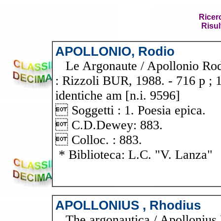
Ricer
Risul
APOLLONIO, Rodio
Le Argonaute / Apollonio Rodi
: Rizzoli BUR, 1988. - 716 p ;
identiche am [n.i. 9596]
 Soggetti : 1. Poesia epica.
 C.D.Dewey: 883.
 Colloc. : 883.
* Biblioteca: L.C. "V. Lanza"
APOLLONIUS , Rhodius
The argonautica / Apollonius R