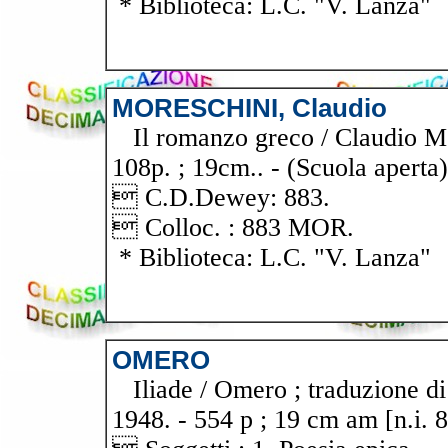
* Biblioteca: L.C. "V. Lanza"
MORESCHINI, Claudio
Il romanzo greco / Claudio Mor
108p. ; 19cm.. - (Scuola aperta)
 C.D.Dewey: 883.
 Colloc. : 883 MOR.
* Biblioteca: L.C. "V. Lanza"
OMERO
Iliade / Omero ; traduzione di
1948. - 554 p ; 19 cm am [n.i. 